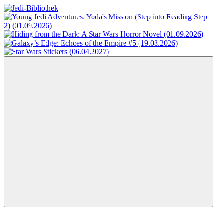
Zum
Inhalt
Jedi-
Das
springen
Bibliothek
Portal
für
Star
Wars-
Literatur
Menü