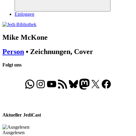
Suchen
Einloggen
Mike McKone
Person
• Zeichnungen, Cover
Folgt uns
WhatsApp
Folgt uns auf Instagram
Besucht unseren YouTube-Kanal
RSS-Feed
Bluesky
Folgt uns auf Mastodon
X
Folgt uns auf Face
Aktueller JediCast
Ausgelesen