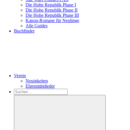
Die Hohe Republik Phase I
Die Hohe Republik Phase II
Die Hohe Republik Phase III
Kanon-Romane für Neulinge
Alle Guides
Buchfinder
Verein
Neuigkeiten
Ehrenmitglieder
Search
Suchen
nach: