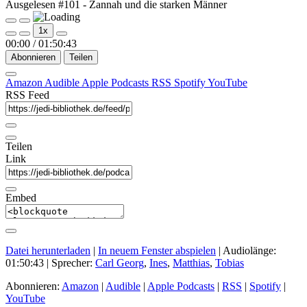
Ausgelesen #101 - Zannah und die starken Männer
Play
Pause
1x
Episode
Episode
00:00
/
01:50:43
Abonnieren
Teilen
Amazon
Audible
Apple Podcasts
RSS
Spotify
YouTube
RSS Feed
Teilen
Link
Embed
Datei herunterladen
|
In neuem Fenster abspielen
|
Audiolänge:
01:50:43
| Sprecher:
Carl Georg
,
Ines
,
Matthias
,
Tobias
Abonnieren:
Amazon
|
Audible
|
Apple Podcasts
|
RSS
|
Spotify
|
YouTube