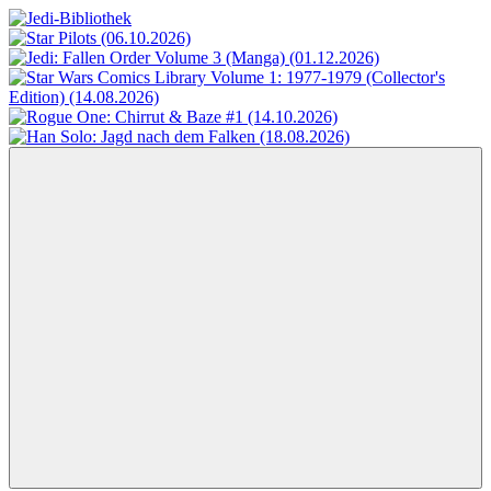
Zum
Inhalt
Jedi-
Das
springen
Bibliothek
Portal
für
Star
Wars-
Literatur
Menü