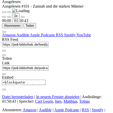
Ausgelesen
Ausgelesen #101 - Zannah und die starken Männer
Play
Pause
1x
Episode
Episode
00:00
/
01:50:43
Abonnieren
Teilen
Amazon
Audible
Apple Podcasts
RSS
Spotify
YouTube
RSS Feed
Teilen
Link
Embed
Datei herunterladen
|
In neuem Fenster abspielen
|
Audiolänge:
01:50:43
| Sprecher:
Carl Georg
,
Ines
,
Matthias
,
Tobias
Abonnieren:
Amazon
|
Audible
|
Apple Podcasts
|
RSS
|
Spotify
|