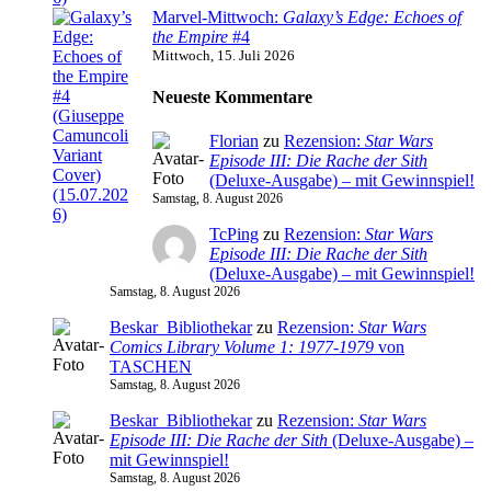
Marvel-Mittwoch:
Galaxy’s Edge: Echoes of
the Empire
#4
Mittwoch, 15. Juli 2026
Neueste Kommentare
Florian
zu
Rezension:
Star Wars
Episode III: Die Rache der Sith
(Deluxe-Ausgabe) – mit Gewinnspiel!
Samstag, 8. August 2026
TcPing
zu
Rezension:
Star Wars
Episode III: Die Rache der Sith
(Deluxe-Ausgabe) – mit Gewinnspiel!
Samstag, 8. August 2026
Beskar_Bibliothekar
zu
Rezension:
Star Wars
Comics Library Volume 1: 1977-1979
von
TASCHEN
Samstag, 8. August 2026
Beskar_Bibliothekar
zu
Rezension:
Star Wars
Episode III: Die Rache der Sith
(Deluxe-Ausgabe) –
mit Gewinnspiel!
Samstag, 8. August 2026