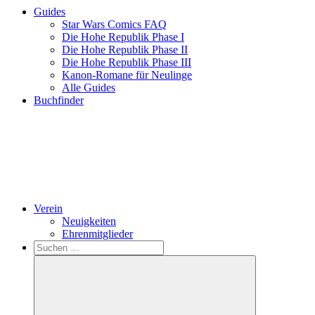
Guides
Star Wars Comics FAQ
Die Hohe Republik Phase I
Die Hohe Republik Phase II
Die Hohe Republik Phase III
Kanon-Romane für Neulinge
Alle Guides
Buchfinder
Verein
Neuigkeiten
Ehrenmitglieder
Search
Suchen
nach: