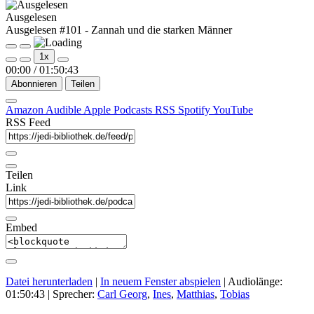
Ausgelesen
Ausgelesen #101 - Zannah und die starken Männer
Play
Pause
1x
Episode
Episode
00:00
/
01:50:43
Abonnieren
Teilen
Amazon
Audible
Apple Podcasts
RSS
Spotify
YouTube
RSS Feed
Teilen
Link
Embed
Datei herunterladen
|
In neuem Fenster abspielen
|
Audiolänge:
01:50:43
| Sprecher:
Carl Georg
,
Ines
,
Matthias
,
Tobias