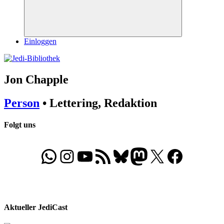
Suchen
Einloggen
Jon Chapple
Person
• Lettering, Redaktion
Folgt uns
WhatsApp
Folgt uns auf Instagram
Besucht unseren YouTube-Kanal
RSS-Feed
Bluesky
Folgt uns auf Mastodon
X
Folgt uns auf Face
Aktueller JediCast