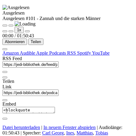
Ausgelesen
Ausgelesen #101 - Zannah und die starken Männer
Play
Pause
1x
Episode
Episode
00:00
/
01:50:43
Abonnieren
Teilen
Amazon
Audible
Apple Podcasts
RSS
Spotify
YouTube
RSS Feed
Teilen
Link
Embed
Datei herunterladen
|
In neuem Fenster abspielen
|
Audiolänge:
01:50:43
| Sprecher:
Carl Georg
,
Ines
,
Matthias
,
Tobias