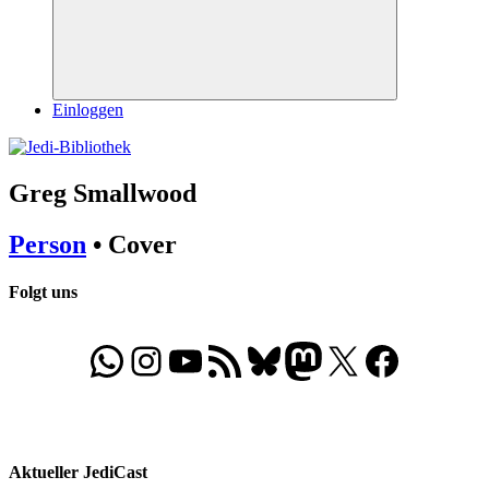
Suchen
Einloggen
Greg Smallwood
Person
• Cover
Folgt uns
WhatsApp
Folgt uns auf Instagram
Besucht unseren YouTube-Kanal
RSS-Feed
Bluesky
Folgt uns auf Mastodon
X
Folgt uns auf Face
Aktueller JediCast