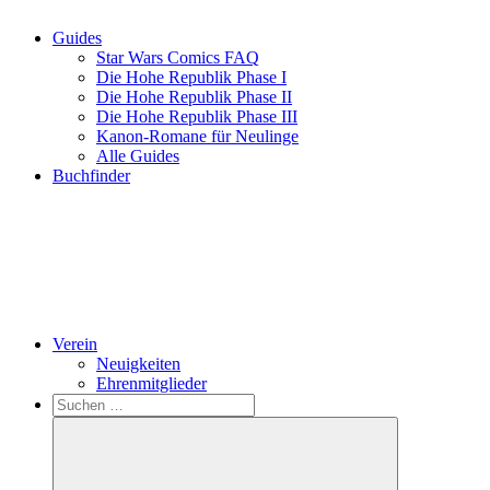
Guides
Star Wars Comics FAQ
Die Hohe Republik Phase I
Die Hohe Republik Phase II
Die Hohe Republik Phase III
Kanon-Romane für Neulinge
Alle Guides
Buchfinder
Verein
Neuigkeiten
Ehrenmitglieder
Search
Suchen
nach: