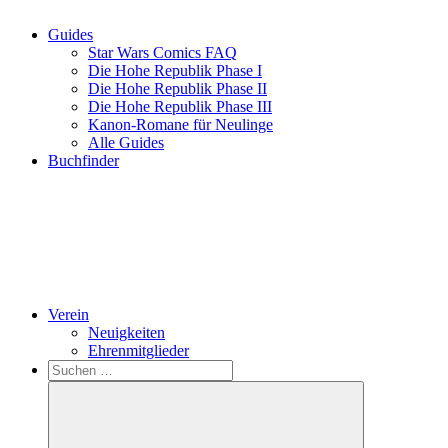
Guides
Star Wars Comics FAQ
Die Hohe Republik Phase I
Die Hohe Republik Phase II
Die Hohe Republik Phase III
Kanon-Romane für Neulinge
Alle Guides
Buchfinder
Verein
Neuigkeiten
Ehrenmitglieder
Search
Suchen
nach: