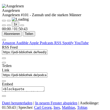
Ausgelesen
Ausgelesen #101 - Zannah und die starken Männer
Play
Pause
1x
Episode
Episode
00:00
/
01:50:43
Abonnieren
Teilen
Amazon
Audible
Apple Podcasts
RSS
Spotify
YouTube
RSS Feed
Teilen
Link
Embed
Datei herunterladen
|
In neuem Fenster abspielen
|
Audiolänge:
01:50:43
| Sprecher:
Carl Georg
,
Ines
,
Matthias
,
Tobias