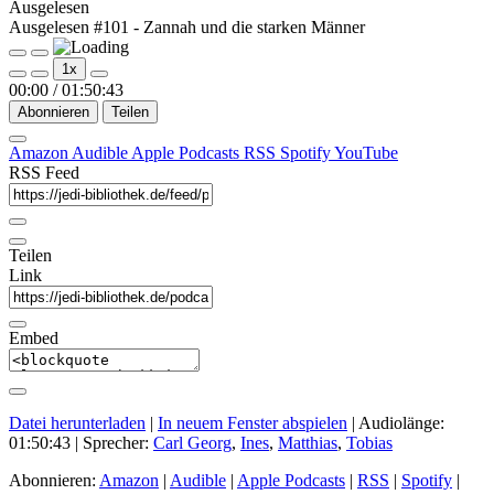
Ausgelesen
Ausgelesen #101 - Zannah und die starken Männer
Play
Pause
1x
Episode
Episode
00:00
/
01:50:43
Abonnieren
Teilen
Amazon
Audible
Apple Podcasts
RSS
Spotify
YouTube
RSS Feed
Teilen
Link
Embed
Datei herunterladen
|
In neuem Fenster abspielen
|
Audiolänge:
01:50:43
| Sprecher:
Carl Georg
,
Ines
,
Matthias
,
Tobias
Abonnieren:
Amazon
|
Audible
|
Apple Podcasts
|
RSS
|
Spotify
|