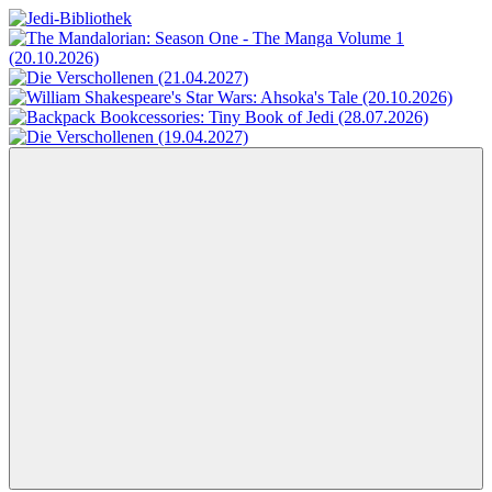
Zum
Inhalt
Jedi-
Das
springen
Bibliothek
Portal
für
Star
Wars-
Literatur
Menü