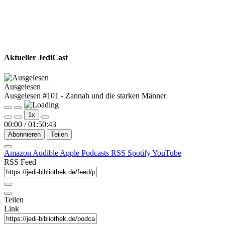
Aktueller JediCast
Ausgelesen
Ausgelesen #101 - Zannah und die starken Männer
Play
Pause
1x
Episode
Episode
00:00
/
01:50:43
Abonnieren
Teilen
Amazon
Audible
Apple Podcasts
RSS
Spotify
YouTube
RSS Feed
Teilen
Link