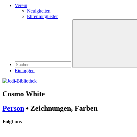
Verein
Neuigkeiten
Ehrenmitglieder
Search
Suchen
nach:
Suchen
Einloggen
Cosmo White
Person
• Zeichnungen, Farben
Folgt uns