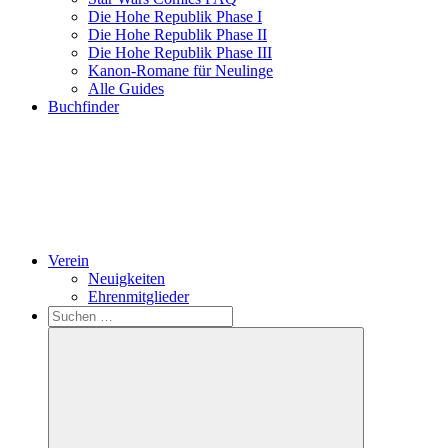
Die Hohe Republik Phase I
Die Hohe Republik Phase II
Die Hohe Republik Phase III
Kanon-Romane für Neulinge
Alle Guides
Buchfinder
Verein
Neuigkeiten
Ehrenmitglieder
Search
Suchen
nach: