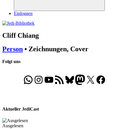
Suchen
Einloggen
Cliff Chiang
Person
• Zeichnungen, Cover
Folgt uns
WhatsApp
Folgt uns auf Instagram
Besucht unseren YouTube-Kanal
RSS-Feed
Bluesky
Folgt uns auf Mastodon
X
Folgt uns auf Face
Aktueller JediCast
Ausgelesen