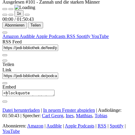
Ausgelesen #101 - Zannah und die starken Männer
Play
Pause
1x
Episode
Episode
00:00
/
01:50:43
Abonnieren
Teilen
Amazon
Audible
Apple Podcasts
RSS
Spotify
YouTube
RSS Feed
Teilen
Link
Embed
Datei herunterladen
|
In neuem Fenster abspielen
|
Audiolänge:
01:50:43
| Sprecher:
Carl Georg
,
Ines
,
Matthias
,
Tobias
Abonnieren:
Amazon
|
Audible
|
Apple Podcasts
|
RSS
|
Spotify
|
YouTube