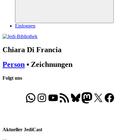
Suchen
Einloggen
Chiara Di Francia
Person
• Zeichnungen
Folgt uns
WhatsApp
Folgt uns auf Instagram
Besucht unseren YouTube-Kanal
RSS-Feed
Bluesky
Folgt uns auf Mastodon
X
Folgt uns auf Face
Aktueller JediCast