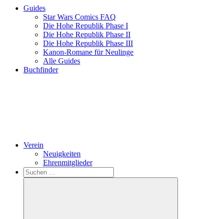
Guides
Star Wars Comics FAQ
Die Hohe Republik Phase I
Die Hohe Republik Phase II
Die Hohe Republik Phase III
Kanon-Romane für Neulinge
Alle Guides
Buchfinder
Verein
Neuigkeiten
Ehrenmitglieder
Search
Suchen
nach: