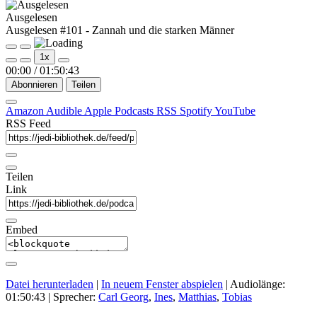
Ausgelesen
Ausgelesen #101 - Zannah und die starken Männer
Play
Pause
1x
Episode
Episode
00:00
/
01:50:43
Abonnieren
Teilen
Amazon
Audible
Apple Podcasts
RSS
Spotify
YouTube
RSS Feed
Teilen
Link
Embed
Datei herunterladen
|
In neuem Fenster abspielen
|
Audiolänge:
01:50:43
| Sprecher:
Carl Georg
,
Ines
,
Matthias
,
Tobias