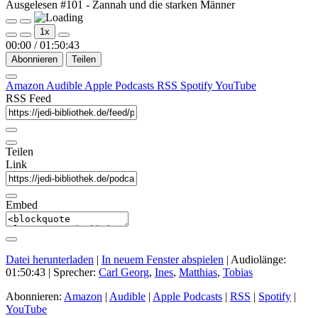
Ausgelesen #101 - Zannah und die starken Männer
Play
Pause
1x
Episode
Episode
00:00
/
01:50:43
Abonnieren
Teilen
Amazon
Audible
Apple Podcasts
RSS
Spotify
YouTube
RSS Feed
Teilen
Link
Embed
Datei herunterladen
|
In neuem Fenster abspielen
|
Audiolänge:
01:50:43
| Sprecher:
Carl Georg
,
Ines
,
Matthias
,
Tobias
Abonnieren:
Amazon
|
Audible
|
Apple Podcasts
|
RSS
|
Spotify
|
YouTube