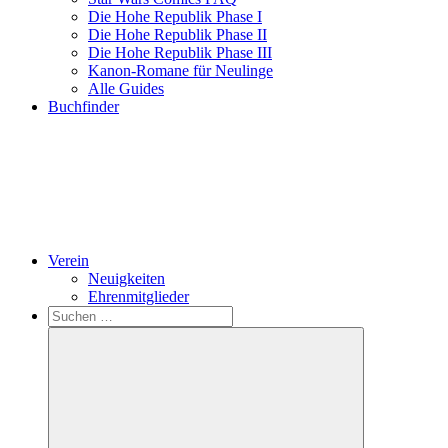
Die Hohe Republik Phase I
Die Hohe Republik Phase II
Die Hohe Republik Phase III
Kanon-Romane für Neulinge
Alle Guides
Buchfinder
Verein
Neuigkeiten
Ehrenmitglieder
Search
Suchen
nach: