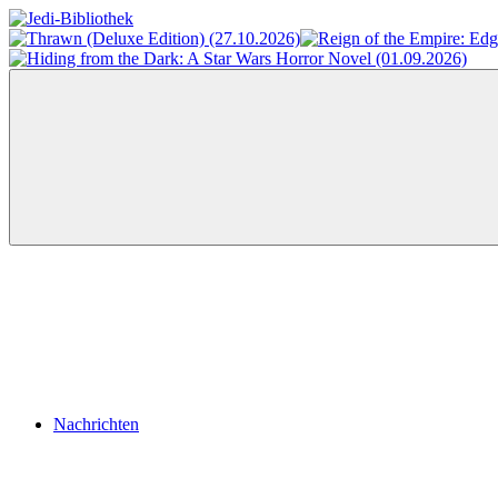
Zum
Inhalt
Jedi-
Das
springen
Bibliothek
Portal
für
Star
Wars-
Literatur
Menü
Nachrichten