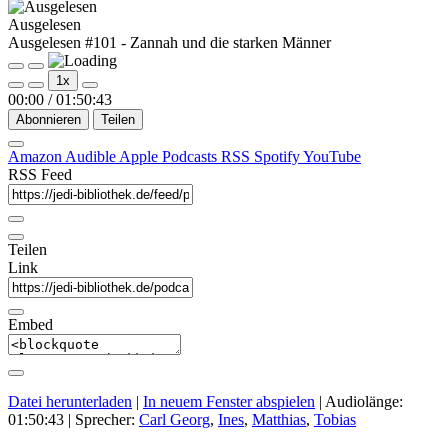
Ausgelesen
Ausgelesen #101 - Zannah und die starken Männer
Play
Pause
1x
Episode
Episode
00:00
/
01:50:43
Abonnieren
Teilen
Amazon
Audible
Apple Podcasts
RSS
Spotify
YouTube
RSS Feed
Teilen
Link
Embed
Datei herunterladen
|
In neuem Fenster abspielen
|
Audiolänge:
01:50:43
| Sprecher:
Carl Georg
,
Ines
,
Matthias
,
Tobias