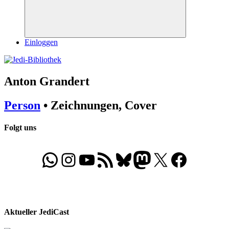
Suchen
Einloggen
Anton Grandert
Person
• Zeichnungen, Cover
Folgt uns
WhatsApp
Folgt uns auf Instagram
Besucht unseren YouTube-Kanal
RSS-Feed
Bluesky
Folgt uns auf Mastodon
X
Folgt uns auf Face
Aktueller JediCast