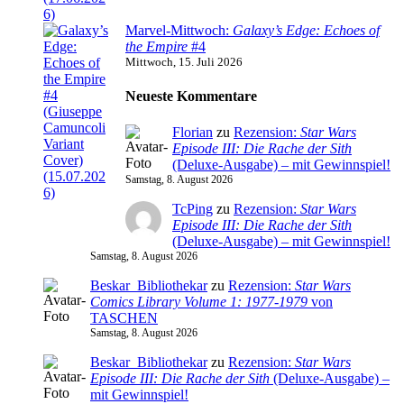
Marvel-Mittwoch:
Galaxy’s Edge: Echoes of
the Empire
#4
Mittwoch, 15. Juli 2026
Neueste Kommentare
Florian
zu
Rezension:
Star Wars
Episode III: Die Rache der Sith
(Deluxe-Ausgabe) – mit Gewinnspiel!
Samstag, 8. August 2026
TcPing
zu
Rezension:
Star Wars
Episode III: Die Rache der Sith
(Deluxe-Ausgabe) – mit Gewinnspiel!
Samstag, 8. August 2026
Beskar_Bibliothekar
zu
Rezension:
Star Wars
Comics Library Volume 1: 1977-1979
von
TASCHEN
Samstag, 8. August 2026
Beskar_Bibliothekar
zu
Rezension:
Star Wars
Episode III: Die Rache der Sith
(Deluxe-Ausgabe) –
mit Gewinnspiel!