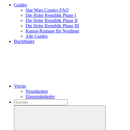
Guides
Star Wars Comics FAQ
Die Hohe Republik Phase I
Die Hohe Republik Phase II
Die Hohe Republik Phase III
Kanon-Romane für Neulinge
Alle Guides
Buchfinder
Verein
Neuigkeiten
Ehrenmitglieder
Search
Suchen
nach: