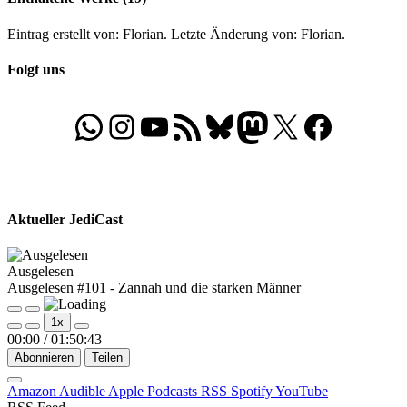
Eintrag erstellt von: Florian. Letzte Änderung von: Florian.
Folgt uns
WhatsApp
Folgt uns auf Instagram
Besucht unseren YouTube-Kanal
RSS-Feed
Bluesky
Folgt uns auf Mastodon
X
Folgt uns auf Face
Aktueller JediCast
Ausgelesen
Ausgelesen #101 - Zannah und die starken Männer
Play
Pause
1x
Episode
Episode
00:00
/
01:50:43
Abonnieren
Teilen
Amazon
Audible
Apple Podcasts
RSS
Spotify
YouTube