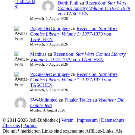
Darth Finli
zu
Rezension:
Star Wars
Comics Library Volume 1: 1977-1979
von TASCHEN
Mittwoch, 5. August 2026
PoggleDerGeringere
zu
Rezension:
Star Wars
Comics Library Volume 1: 1977-1979
von
TASCHEN
Mittwoch, 5. August 2026
Matthias
zu
Rezension:
Star Wars Comics Library
Volume 1: 1977-1979
von TASCHEN
Mittwoch, 5. August 2026
PoggleDerGeringere
zu
Rezension:
Star Wars
Comics Library Volume 1: 1977-1979
von
TASCHEN
Mittwoch, 5. August 2026
SW-Unlimited
zu
Finaler Trailer zu
Visionen: Die
neunte Jedi
Montag, 3. August 2026
© 2011-2026 Jedi-Bibliothek |
Verein
|
Impressum
|
Datenschutz
|
Über uns
|
Partner
Die mit ¹ markierten Links sind sogenannte Affiliate-Links. Als