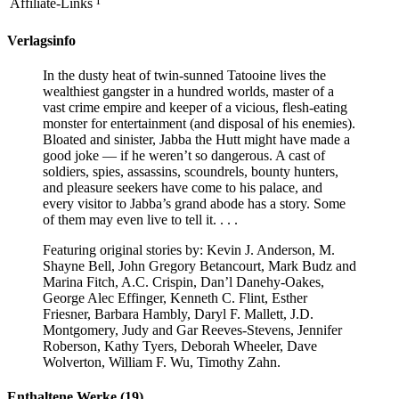
Affiliate-Links
¹
Verlagsinfo
In the dusty heat of twin-sunned Tatooine lives the
wealthiest gangster in a hundred worlds, master of a
vast crime empire and keeper of a vicious, flesh-eating
monster for entertainment (and disposal of his enemies).
Bloated and sinister, Jabba the Hutt might have made a
good joke — if he weren’t so dangerous. A cast of
soldiers, spies, assassins, scoundrels, bounty hunters,
and pleasure seekers have come to his palace, and
every visitor to Jabba’s grand abode has a story. Some
of them may even live to tell it. . . .
Featuring original stories by: Kevin J. Anderson, M.
Shayne Bell, John Gregory Betancourt, Mark Budz and
Marina Fitch, A.C. Crispin, Dan’l Danehy-Oakes,
George Alec Effinger, Kenneth C. Flint, Esther
Friesner, Barbara Hambly, Daryl F. Mallett, J.D.
Montgomery, Judy and Gar Reeves-Stevens, Jennifer
Roberson, Kathy Tyers, Deborah Wheeler, Dave
Wolverton, William F. Wu, Timothy Zahn.
Enthaltene Werke (19)