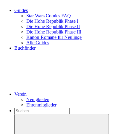
Guides
Star Wars Comics FAQ
Die Hohe Republik Phase I
Die Hohe Republik Phase II
Die Hohe Republik Phase III
Kanon-Romane für Neulinge
Alle Guides
Buchfinder
Verein
Neuigkeiten
Ehrenmitglieder
Search
Suchen
nach: