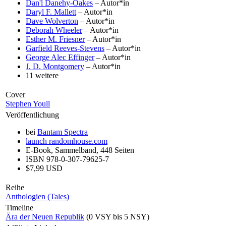
Dan'l Danehy-Oakes
– Autor*in
Daryl F. Mallett
– Autor*in
Dave Wolverton
– Autor*in
Deborah Wheeler
– Autor*in
Esther M. Friesner
– Autor*in
Garfield Reeves-Stevens
– Autor*in
George Alec Effinger
– Autor*in
J. D. Montgomery
– Autor*in
11 weitere
Cover
Stephen Youll
Veröffentlichung
bei
Bantam Spectra
launch
randomhouse.com
E-Book, Sammelband, 448 Seiten
ISBN 978-0-307-79625-7
$7,99 USD
Reihe
Anthologien (Tales)
Timeline
Ära der Neuen Republik
(0 VSY bis 5 NSY)