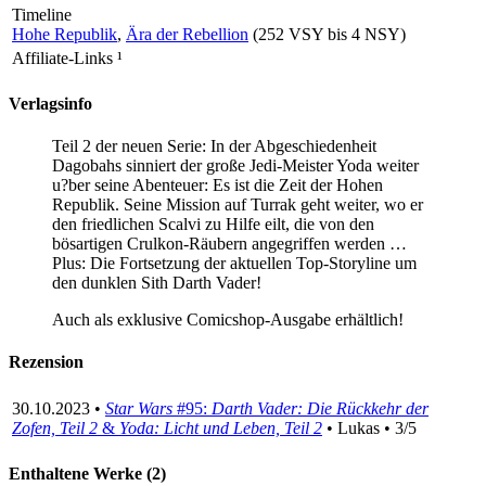
Timeline
Hohe Republik
,
Ära der Rebellion
(252 VSY bis 4 NSY)
Affiliate-Links
¹
Verlagsinfo
Teil 2 der neuen Serie: In der Abgeschiedenheit
Dagobahs sinniert der große Jedi-Meister Yoda weiter
u?ber seine Abenteuer: Es ist die Zeit der Hohen
Republik. Seine Mission auf Turrak geht weiter, wo er
den friedlichen Scalvi zu Hilfe eilt, die von den
bösartigen Crulkon-Räubern angegriffen werden …
Plus: Die Fortsetzung der aktuellen Top-Storyline um
den dunklen Sith Darth Vader!
Auch als exklusive Comicshop-Ausgabe erhältlich!
Rezension
30.10.2023 •
Star Wars
#95:
Darth Vader: Die Rückkehr der
Zofen, Teil 2
&
Yoda: Licht und Leben, Teil 2
• Lukas • 3/5
Enthaltene Werke (2)