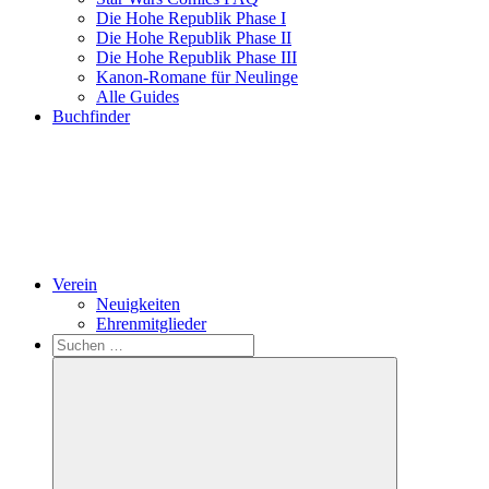
Die Hohe Republik Phase I
Die Hohe Republik Phase II
Die Hohe Republik Phase III
Kanon-Romane für Neulinge
Alle Guides
Buchfinder
Verein
Neuigkeiten
Ehrenmitglieder
Search
Suchen
nach: