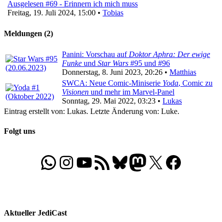
Ausgelesen #69 - Erinnern ich mich muss
Freitag, 19. Juli 2024, 15:00 •
Tobias
Meldungen (2)
Panini: Vorschau auf
Doktor Aphra: Der ewige
Funke
und
Star Wars
#95 und #96
Donnerstag, 8. Juni 2023, 20:26 •
Matthias
SWCA: Neue Comic-Miniserie
Yoda
, Comic zu
Visionen
und mehr im Marvel-Panel
Sonntag, 29. Mai 2022, 03:23 •
Lukas
Eintrag erstellt von: Lukas. Letzte Änderung von: Luke.
Folgt uns
WhatsApp
Folgt uns auf Instagram
Besucht unseren YouTube-Kanal
RSS-Feed
Bluesky
Folgt uns auf Mastodon
X
Folgt uns auf Face
Aktueller JediCast