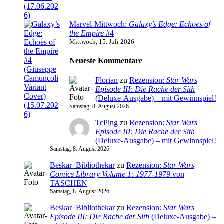
Marvel-Mittwoch:
Galaxy’s Edge: Echoes of
the Empire
#4
Mittwoch, 15. Juli 2026
Neueste Kommentare
Florian
zu
Rezension:
Star Wars
Episode III: Die Rache der Sith
(Deluxe-Ausgabe) – mit Gewinnspiel!
Samstag, 8. August 2026
TcPing
zu
Rezension:
Star Wars
Episode III: Die Rache der Sith
(Deluxe-Ausgabe) – mit Gewinnspiel!
Samstag, 8. August 2026
Beskar_Bibliothekar
zu
Rezension:
Star Wars
Comics Library Volume 1: 1977-1979
von
TASCHEN
Samstag, 8. August 2026
Beskar_Bibliothekar
zu
Rezension:
Star Wars
Episode III: Die Rache der Sith
(Deluxe-Ausgabe) –