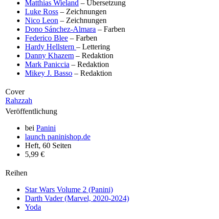
Matthias Wieland
– Übersetzung
Luke Ross
– Zeichnungen
Nico Leon
– Zeichnungen
Dono Sánchez-Almara
– Farben
Federico Blee
– Farben
Hardy Hellstern
– Lettering
Danny Khazem
– Redaktion
Mark Paniccia
– Redaktion
Mikey J. Basso
– Redaktion
Cover
Rahzzah
Veröffentlichung
bei
Panini
launch
paninishop.de
Heft, 60 Seiten
5,99 €
Reihen
Star Wars Volume 2 (Panini)
Darth Vader (Marvel, 2020-2024)
Yoda