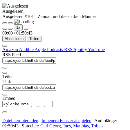
Ausgelesen
Ausgelesen #101 - Zannah und die starken Männer
Play
Pause
1x
Episode
Episode
00:00
/
01:50:43
Abonnieren
Teilen
Amazon
Audible
Apple Podcasts
RSS
Spotify
YouTube
RSS Feed
Teilen
Link
Embed
Datei herunterladen
|
In neuem Fenster abspielen
|
Audiolänge:
01:50:43
| Sprecher:
Carl Georg
,
Ines
,
Matthias
,
Tobias