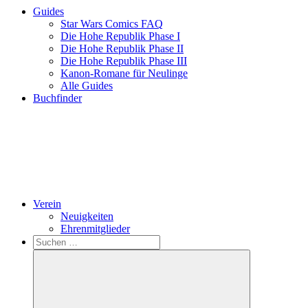
Guides
Star Wars Comics FAQ
Die Hohe Republik Phase I
Die Hohe Republik Phase II
Die Hohe Republik Phase III
Kanon-Romane für Neulinge
Alle Guides
Buchfinder
Verein
Neuigkeiten
Ehrenmitglieder
Search
Suchen
nach: