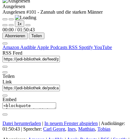
Ausgelesen
Ausgelesen #101 - Zannah und die starken Männer
Play
Pause
1x
Episode
Episode
00:00
/
01:50:43
Abonnieren
Teilen
Amazon
Audible
Apple Podcasts
RSS
Spotify
YouTube
RSS Feed
Teilen
Link
Embed
Datei herunterladen
|
In neuem Fenster abspielen
|
Audiolänge:
01:50:43
| Sprecher:
Carl Georg
,
Ines
,
Matthias
,
Tobias