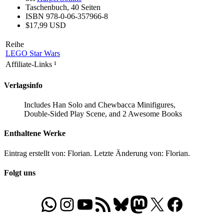
Taschenbuch, 40 Seiten
ISBN 978-0-06-357966-8
$17,99 USD
Reihe
LEGO Star Wars
Affiliate-Links
¹
Verlagsinfo
Includes Han Solo and Chewbacca Minifigures,
Double-Sided Play Scene, and 2 Awesome Books
Enthaltene Werke
Eintrag erstellt von: Florian. Letzte Änderung von: Florian.
Folgt uns
WhatsApp
Folgt uns auf Instagram
Besucht unseren YouTube-Kanal
RSS-Feed
Bluesky
Folgt uns auf Mastodon
X
Folgt uns auf Face