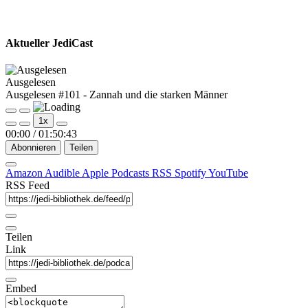
Aktueller JediCast
Ausgelesen
Ausgelesen #101 - Zannah und die starken Männer
Play
Pause
1x
Episode
Episode
00:00
/
01:50:43
Abonnieren
Teilen
Amazon
Audible
Apple Podcasts
RSS
Spotify
YouTube
RSS Feed
Teilen
Link
Embed