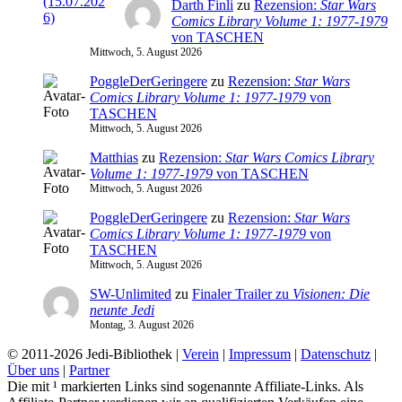
Darth Finli
zu
Rezension:
Star Wars
Comics Library Volume 1: 1977-1979
von TASCHEN
Mittwoch, 5. August 2026
PoggleDerGeringere
zu
Rezension:
Star Wars
Comics Library Volume 1: 1977-1979
von
TASCHEN
Mittwoch, 5. August 2026
Matthias
zu
Rezension:
Star Wars Comics Library
Volume 1: 1977-1979
von TASCHEN
Mittwoch, 5. August 2026
PoggleDerGeringere
zu
Rezension:
Star Wars
Comics Library Volume 1: 1977-1979
von
TASCHEN
Mittwoch, 5. August 2026
SW-Unlimited
zu
Finaler Trailer zu
Visionen: Die
neunte Jedi
Montag, 3. August 2026
© 2011-2026 Jedi-Bibliothek |
Verein
|
Impressum
|
Datenschutz
|
Über uns
|
Partner
Die mit ¹ markierten Links sind sogenannte Affiliate-Links. Als