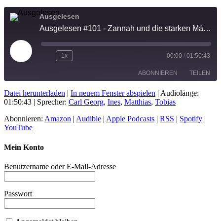
Ausgelesen
Ausgelesen #101 - Zannah und die starken Männer
Play
1x
00:00
/
01:50:43
Episode
ABONNIEREN
TEILEN
Datei herunterladen
|
In neuem Fenster abspielen
|
Audiolänge:
01:50:43
TEILEN
| Sprecher:
Carl Georg
,
Ines
,
Matthias
,
Tobias
Amazon
Audible
Apple Podcasts
RSS
Abonnieren:
Amazon
|
Audible
|
Apple Podcasts
|
RSS
|
Spotify
|
LINK
YouTube
Spotify
YouTube
EMBED
Mein Konto
RSS FEED
Benutzername oder E-Mail-Adresse
Passwort