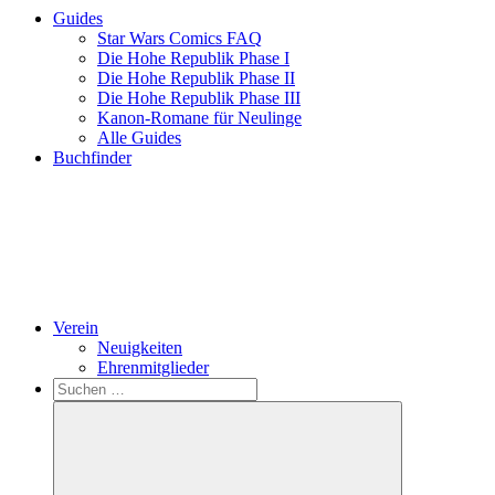
Guides
Star Wars Comics FAQ
Die Hohe Republik Phase I
Die Hohe Republik Phase II
Die Hohe Republik Phase III
Kanon-Romane für Neulinge
Alle Guides
Buchfinder
Verein
Neuigkeiten
Ehrenmitglieder
Search
Suchen
nach: