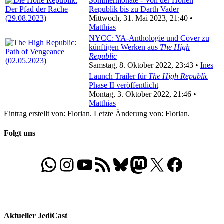
Sommermonate - Von der Hohen
Republik bis zu Darth Vader
Mittwoch, 31. Mai 2023, 21:40 •
Matthias
NYCC: YA-Anthologie und Cover zu
künftigen Werken aus
The High
Republic
Samstag, 8. Oktober 2022, 23:43 •
Ines
Launch Trailer für
The High Republic
Phase II veröffentlicht
Montag, 3. Oktober 2022, 21:46 •
Matthias
Eintrag erstellt von: Florian. Letzte Änderung von: Florian.
Folgt uns
WhatsApp
Folgt uns auf Instagram
Besucht unseren YouTube-Kanal
RSS-Feed
Bluesky
Folgt uns auf Mastodon
X
Folgt uns auf Face
Aktueller JediCast