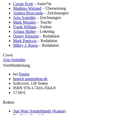
Cavan Scott
– Autor*in
Matthias Wieland
– Übersetzung
Andrea Broccardo
– Zeichnungen
Ario Anindito
– Zeichnungen
Mark Morales
– Tusche
Frank William
– Farben
Ariana Maher
– Lettering
Danny Khazem
– Redaktion
Mark Paniccia
– Redaktion
Mikey J. Basso
– Redaktion
Cover
Ario Anindito
Veröffentlichung
bei
Panini
launch
paninishop.de
Softcover, 128 Seiten
ISBN 978-3-7416-3564-9
17,00 €
Reihen
Star Wars Sonderbände (Kanon)