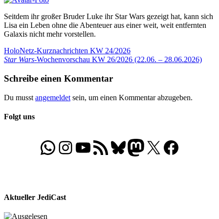
Seitdem ihr großer Bruder Luke ihr Star Wars gezeigt hat, kann sich
Lisa ein Leben ohne die Abenteuer aus einer weit, weit entfernten
Galaxis nicht mehr vorstellen.
Beitragsnavigation
Vorheriger
HoloNetz-Kurznachrichten KW 24/2026
Beitrag:
Nächster
Star Wars
-Wochenvorschau KW 26/2026 (22.06. – 28.06.2026)
Beitrag:
Schreibe einen Kommentar
Du musst
angemeldet
sein, um einen Kommentar abzugeben.
Folgt uns
WhatsApp
Folgt uns auf Instagram
Besucht unseren YouTube-Kanal
RSS-Feed
Bluesky
Folgt uns auf Mastodon
X
Folgt uns auf Face
Aktueller JediCast