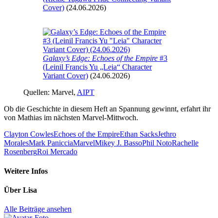
Cover)
(24.06.2026)
Galaxy’s Edge: Echoes of the Empire
#3
(Leinil Francis Yu „Leia“ Character
Variant Cover)
(24.06.2026)
Quellen: Marvel,
AIPT
Ob die Geschichte in diesem Heft an Spannung gewinnt, erfahrt ihr
von Mathias im nächsten Marvel-Mittwoch.
Clayton Cowles
Echoes of the Empire
Ethan Sacks
Jethro
Morales
Mark Paniccia
Marvel
Mikey J. Basso
Phil Noto
Rachelle
Rosenberg
Roi Mercado
Weitere Infos
Über
Lisa
Alle Beiträge ansehen