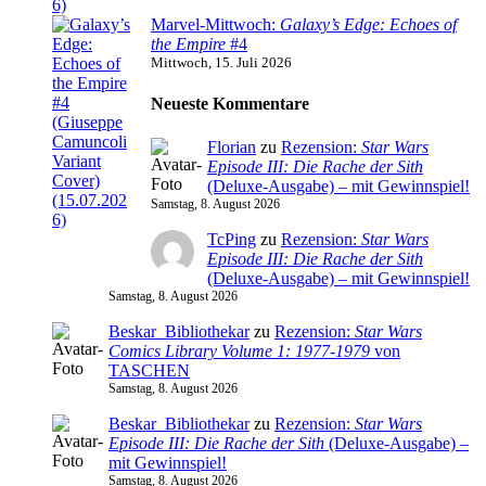
Marvel-Mittwoch:
Galaxy’s Edge: Echoes of
the Empire
#4
Mittwoch, 15. Juli 2026
Neueste Kommentare
Florian
zu
Rezension:
Star Wars
Episode III: Die Rache der Sith
(Deluxe-Ausgabe) – mit Gewinnspiel!
Samstag, 8. August 2026
TcPing
zu
Rezension:
Star Wars
Episode III: Die Rache der Sith
(Deluxe-Ausgabe) – mit Gewinnspiel!
Samstag, 8. August 2026
Beskar_Bibliothekar
zu
Rezension:
Star Wars
Comics Library Volume 1: 1977-1979
von
TASCHEN
Samstag, 8. August 2026
Beskar_Bibliothekar
zu
Rezension:
Star Wars
Episode III: Die Rache der Sith
(Deluxe-Ausgabe) –
mit Gewinnspiel!
Samstag, 8. August 2026