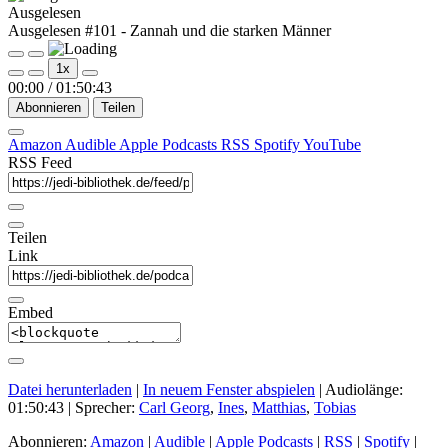
Ausgelesen
Ausgelesen #101 - Zannah und die starken Männer
Play
Pause
1x
Episode
Episode
00:00
/
01:50:43
Abonnieren
Teilen
Amazon
Audible
Apple Podcasts
RSS
Spotify
YouTube
RSS Feed
Teilen
Link
Embed
Datei herunterladen
|
In neuem Fenster abspielen
|
Audiolänge:
01:50:43
| Sprecher:
Carl Georg
,
Ines
,
Matthias
,
Tobias
Abonnieren:
Amazon
|
Audible
|
Apple Podcasts
|
RSS
|
Spotify
|