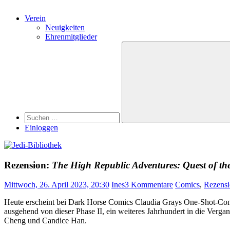
Verein
Neuigkeiten
Ehrenmitglieder
Search
Suchen
nach:
Suchen
Einloggen
Rezension:
The High Republic Adventures: Quest of the
Mittwoch, 26. April 2023, 20:30
Ines
3 Kommentare
Comics
,
Rezens
Heute erscheint bei Dark Horse Comics Claudia Grays One-Shot-C
ausgehend von dieser Phase II, ein weiteres Jahrhundert in die Verga
Cheng und Candice Han.