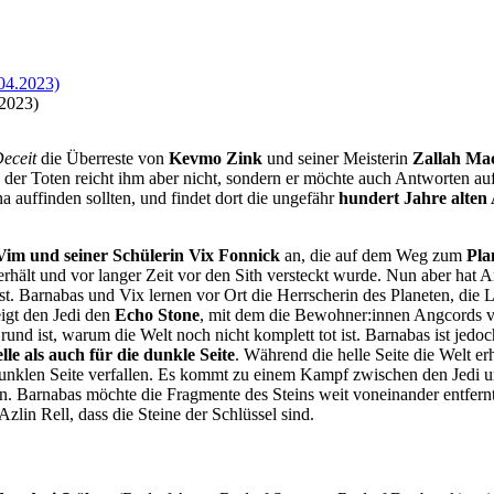
2023)
Deceit
die Überreste von
Kevmo Zink
und seiner Meisterin
Zallah Ma
er Toten reicht ihm aber nicht, sondern er möchte auch Antworten auf 
 auffinden sollten, und findet dort die ungefähr
hundert Jahre alten
im und seiner Schülerin Vix Fonnick
an, die auf dem Weg zum
Pla
erhält und vor langer Zeit vor den Sith versteckt wurde. Nun aber hat
st. Barnabas und Vix lernen vor Ort die Herrscherin des Planeten, die L
igt den Jedi den
Echo Stone
, mit dem die Bewohner:innen Angcords vor
und ist, warum die Welt noch nicht komplett tot ist. Barnabas ist jed
lle als auch für die dunkle Seite
. Während die helle Seite die Welt er
 dunklen Seite verfallen. Es kommt zu einem Kampf zwischen den Jed
n. Barnabas möchte die Fragmente des Steins weit voneinander entfer
zlin Rell, dass die Steine der Schlüssel sind.