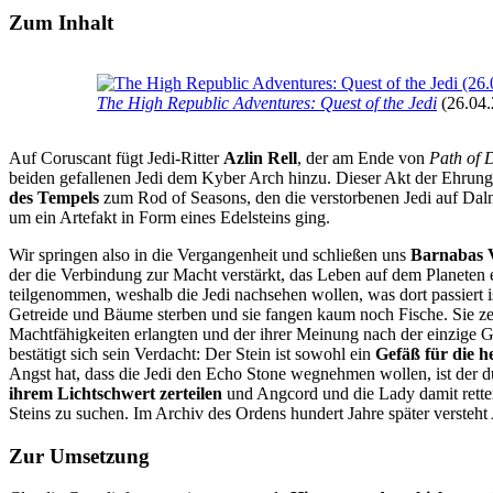
Zum Inhalt
The High Republic Adventures: Quest of the Jedi
(26.04.
Auf Coruscant fügt Jedi-Ritter
Azlin Rell
, der am Ende von
Path of 
beiden gefallenen Jedi dem Kyber Arch hinzu. Dieser Akt der Ehrung d
des Tempels
zum Rod of Seasons, den die verstorbenen Jedi auf Dalna
um ein Artefakt in Form eines Edelsteins ging.
Wir springen also in die Vergangenheit und schließen uns
Barnabas V
der die Verbindung zur Macht verstärkt, das Leben auf dem Planeten 
teilgenommen, weshalb die Jedi nachsehen wollen, was dort passiert i
Getreide und Bäume sterben und sie fangen kaum noch Fische. Sie ze
Machtfähigkeiten erlangten und der ihrer Meinung nach der einzige Gr
bestätigt sich sein Verdacht: Der Stein ist sowohl ein
Gefäß für die he
Angst hat, dass die Jedi den Echo Stone wegnehmen wollen, ist der
ihrem Lichtschwert zerteilen
und Angcord und die Lady damit rette
Steins zu suchen. Im Archiv des Ordens hundert Jahre später versteht A
Zur Umsetzung