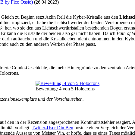
B by Fico Ossio)
(26.04.2023)
: Gleich zu Beginn setzt Azlin Rell die Kyber-Kristalle aus den
Lichts
rd hier impliziert, er habe die Lichtschwerter der beiden Verstorbenen
rk
, her, wo sie den aus Lichtschwertkristallen bestehenden Bogen erstma
Er kann die Kristalle der beiden also gar nicht haben. Da ich
Path of 
r darin auftauchen und die Kristalle eben nicht entnommen in den Kyb
Comic auch zu den anderen Werken der Phase passt.
rierte Comic-Geschichte, die mehr Hintergründe zu den zentralen Arte
 Holocrons.
Bewertung: 4 von 5 Holocrons
Rezensionsexemplars und der Vorschauseiten.
s auf den in der Rezension angesprochenen Kontinuitätsfehler reagiert. 
inuität vorliegt.
Twitter-User Din Ben
postete einen Vergleich der Ver
änzende Aussage von Meister Vin, er hoffe, dass es eines Tages möglich