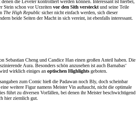
enen die Leveler kontrolliert werden können. Interessant ist hierbei,
er Stein schon vor Urzeiten
vor den Sith versteckt
und seine Teile
in
The High Republic
sicher nicht einfach werden, sich dieser
ondern beide Seiten der Macht in sich vereint, ist ebenfalls interessant.
von Sebastian Cheng und Candice Han einen großen Anteil haben. Die
szinierende Aura. Besonders schön anzusehen ist auch Barnabas‘
wird wirklich einiges an
optischen Highlights
geboten.
ltsangaben zum Comic hieß die Padawan noch Bly, doch scheinbar
ine weitere Figur namens Meister Vin auftaucht, nicht die optimale
es führt zu diversen Vorfällen, bei denen ihr Meister beschwichtigend
h hier ziemlich gut.