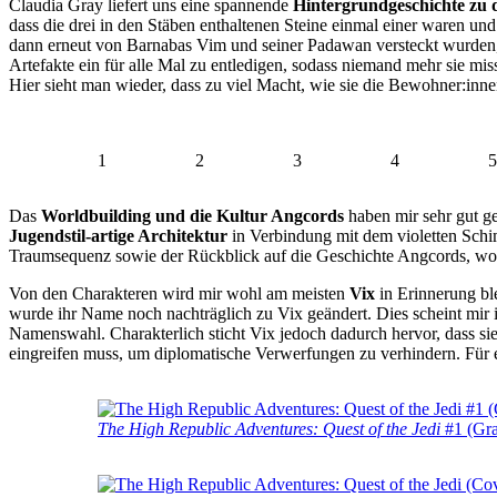
Claudia Gray liefert uns eine spannende
Hintergrundgeschichte zu 
dass die drei in den Stäben enthaltenen Steine einmal einer waren un
dann erneut von Barnabas Vim und seiner Padawan versteckt wurden,
Artefakte ein für alle Mal zu entledigen, sodass niemand mehr sie m
Hier sieht man wieder, dass zu viel Macht, wie sie die Bewohner:inne
1
2
3
4
5
Das
Worldbuilding und die Kultur Angcords
haben mir sehr gut g
Jugendstil-artige Architektur
in Verbindung mit dem violetten Schi
Traumsequenz sowie der Rückblick auf die Geschichte Angcords, wo w
Von den Charakteren wird mir wohl am meisten
Vix
in Erinnerung b
wurde ihr Name noch nachträglich zu Vix geändert. Dies scheint mir 
Namenswahl. Charakterlich sticht Vix jedoch dadurch hervor, dass si
eingreifen muss, um diplomatische Verwerfungen zu verhindern. Für 
The High Republic Adventures: Quest of the Jedi
#1 (Gra