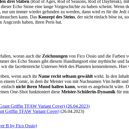
den drei Stäben
(Rod of Ages, Rod of Seasons, Rod of Daybreak), mit d
d dieser Echo Stone eine lange Vorgeschichte zu haben scheint. Wenn d
 nur um immer wieder gefunden zu werden, dann wird es für die Jedi 
issbrauchen kann. Das
Konzept des Steins
, der nicht einfach böse ist, s
n Angcords haben, ihren Preis hat.
efallen, woran auch die
Zeichnungen
von Fico Ossio und die Farben 
mmer des Echo Stones gibt diesem Handlungsort eine mythische und fa
ir die facettenreiche Untersee-Welt des Planeten kennenlernen. Hier 
leiben, wenn auch ihr
Name recht seltsam gewählt
wirkt. In den Inha
in einem Comic, in dem ihr Meister von mit Nachnamen Vim heißt und e
e einfach
nicht ihren Mund halten kann
, wenn es angebracht wäre. Di
einen One-Shot funktioniert diese
Meister-Schülerin-Dynamik
für mic
nt Griffin TFAW Variant Cover)
(26.04.2023)