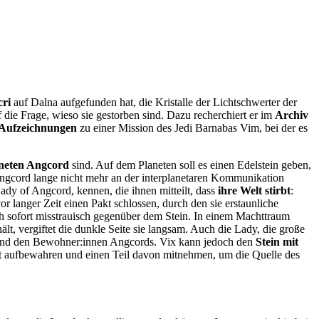
cri
auf Dalna aufgefunden hat, die Kristalle der Lichtschwerter der
die Frage, wieso sie gestorben sind. Dazu recherchiert er im
Archiv
 Aufzeichnungen
zu einer Mission des Jedi Barnabas Vim, bei der es
neten Angcord
sind. Auf dem Planeten soll es einen Edelstein geben,
 Angcord lange nicht mehr an der interplanetaren Kommunikation
ady of Angcord, kennen, die ihnen mitteilt, dass
ihre Welt stirbt
:
 langer Zeit einen Pakt schlossen, durch den sie erstaunliche
och sofort misstrauisch gegenüber dem Stein. In einem Machttraum
hält, vergiftet die dunkle Seite sie langsam. Auch die Lady, die große
i und den Bewohner:innen Angcords. Vix kann jedoch den
Stein mit
nt aufbewahren und einen Teil davon mitnehmen, um die Quelle des