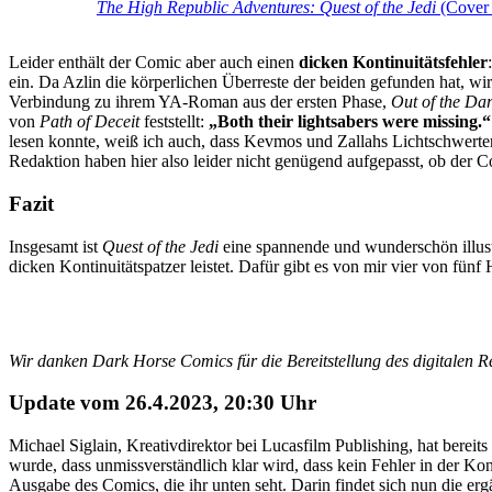
The High Republic Adventures: Quest of the Jedi
(Cover 
Leider enthält der Comic aber auch einen
dicken Kontinuitätsfehler
ein. Da Azlin die körperlichen Überreste der beiden gefunden hat, wi
Verbindung zu ihrem YA-Roman aus der ersten Phase,
Out of the Da
von
Path of Deceit
feststellt:
„Both their lightsabers were missing.“
lesen konnte, weiß ich auch, dass Kevmos und Zallahs Lichtschwerte
Redaktion haben hier also leider nicht genügend aufgepasst, ob der 
Fazit
Insgesamt ist
Quest of the Jedi
eine spannende und wunderschön illust
dicken Kontinuitätspatzer leistet. Dafür gibt es von mir vier von fünf
Wir danken Dark Horse Comics für die Bereitstellung des digitalen 
Update vom 26.4.2023, 20:30 Uhr
Michael Siglain, Kreativdirektor bei Lucasfilm Publishing, hat bereit
wurde, dass unmissverständlich klar wird, dass kein Fehler in der Kont
Ausgabe des Comics, die ihr unten seht. Darin findet sich nun die erg