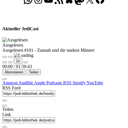
Aktueller JediCast
Ausgelesen
Ausgelesen #101 - Zannah und die starken Männer
Play
Pause
1x
Episode
Episode
00:00
/
01:50:43
Abonnieren
Teilen
Amazon
Audible
Apple Podcasts
RSS
Spotify
YouTube
RSS Feed
Teilen
Link