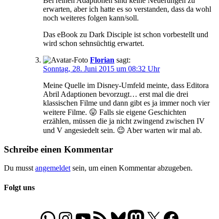
Bei reinen Adaptionen sind keine Neuerungen zu
erwarten, aber ich hatte es so verstanden, dass da wohl
noch weiteres folgen kann/soll.
Das eBook zu Dark Disciple ist schon vorbestellt und
wird schon sehnsüchtig erwartet.
Florian
sagt:
Sonntag, 28. Juni 2015 um 08:32 Uhr
Meine Quelle im Disney-Umfeld meinte, dass Editora
Abril Adaptionen bevorzugt… erst mal die drei
klassischen Filme und dann gibt es ja immer noch vier
weitere Filme. 😛 Falls sie eigene Geschichten
erzählen, müssen die ja nicht zwingend zwischen IV
und V angesiedelt sein. 😉 Aber warten wir mal ab.
Schreibe einen Kommentar
Du musst
angemeldet
sein, um einen Kommentar abzugeben.
Folgt uns
WhatsApp
Folgt uns auf Instagram
Besucht unseren YouTube-Kanal
RSS-Feed
Bluesky
Folgt uns auf Mastodon
X
Folgt uns auf Face