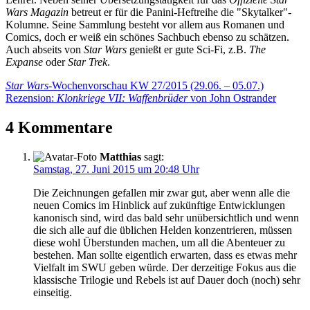
Wars Magazin
betreut er für die Panini-Heftreihe die "Skytalker"-
Kolumne. Seine Sammlung besteht vor allem aus Romanen und
Comics, doch er weiß ein schönes Sachbuch ebenso zu schätzen.
Auch abseits von
Star Wars
genießt er gute Sci-Fi, z.B.
The
Expanse
oder
Star Trek
.
Beitragsnavigation
Vorheriger
Star Wars
-Wochenvorschau KW 27/2015 (29.06. – 05.07.)
Beitrag:
Nächster
Rezension:
Klonkriege VII: Waffenbrüder
von John Ostrander
Beitrag:
4 Kommentare
Matthias
sagt:
Samstag, 27. Juni 2015 um 20:48 Uhr
Die Zeichnungen gefallen mir zwar gut, aber wenn alle die
neuen Comics im Hinblick auf zukünftige Entwicklungen
kanonisch sind, wird das bald sehr unübersichtlich und wenn
die sich alle auf die üblichen Helden konzentrieren, müssen
diese wohl Überstunden machen, um all die Abenteuer zu
bestehen. Man sollte eigentlich erwarten, dass es etwas mehr
Vielfalt im SWU geben würde. Der derzeitige Fokus aus die
klassische Trilogie und Rebels ist auf Dauer doch (noch) sehr
einseitig.