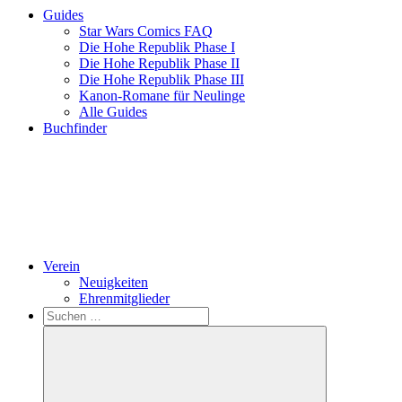
Guides
Star Wars Comics FAQ
Die Hohe Republik Phase I
Die Hohe Republik Phase II
Die Hohe Republik Phase III
Kanon-Romane für Neulinge
Alle Guides
Buchfinder
Verein
Neuigkeiten
Ehrenmitglieder
Search
Suchen
nach: