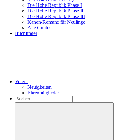
Die Hohe Republik Phase I
Die Hohe Republik Phase II
Die Hohe Republik Phase III
Kanon-Romane für Neulinge
Alle Guides
Buchfinder
Verein
Neuigkeiten
Ehrenmitglieder
Search
Suchen
nach: