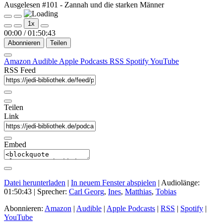
Ausgelesen #101 - Zannah und die starken Männer
Play
Pause
1x
Episode
Episode
00:00
/
01:50:43
Abonnieren
Teilen
Amazon
Audible
Apple Podcasts
RSS
Spotify
YouTube
RSS Feed
Teilen
Link
Embed
Datei herunterladen
|
In neuem Fenster abspielen
|
Audiolänge:
01:50:43
| Sprecher:
Carl Georg
,
Ines
,
Matthias
,
Tobias
Abonnieren:
Amazon
|
Audible
|
Apple Podcasts
|
RSS
|
Spotify
|
YouTube