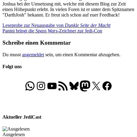
Joshua bei der Umsetzung mit, welche mit diesem Blog zur Zeit
einen Höhepunkt erlebt. In vielen Foren ist er unter dem Spitznamen
"DarthJosh" bekannt. Er freut sich schon auf euer Feedback!
Beitragsnavigation
Vorheriger
Leseprobe zur Neuausgabe von
Dunkle Seite der Macht
Beitrag:
Nächster
Panini bringt die
Spass Wars
-Zeichner zur Jedi-Con
Beitrag:
Schreibe einen Kommentar
Du musst
angemeldet
sein, um einen Kommentar abzugeben.
Folgt uns
WhatsApp
Folgt uns auf Instagram
Besucht unseren YouTube-Kanal
RSS-Feed
Bluesky
Folgt uns auf Mastodon
X
Folgt uns auf Face
Aktueller JediCast
Ausgelesen