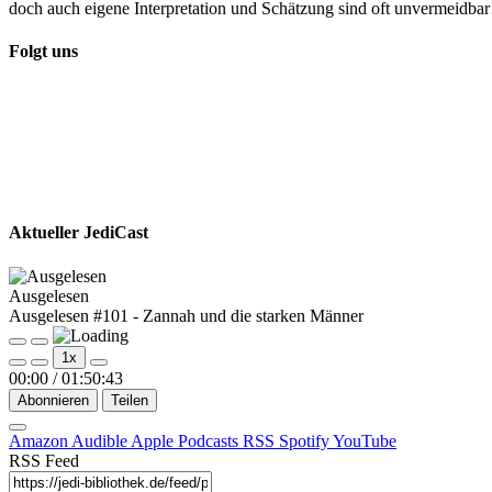
doch auch eigene Interpretation und Schätzung sind oft unvermeidba
Folgt uns
Aktueller JediCast
Ausgelesen
Ausgelesen #101 - Zannah und die starken Männer
Play
Pause
1x
Episode
Episode
00:00
/
01:50:43
Abonnieren
Teilen
Amazon
Audible
Apple Podcasts
RSS
Spotify
YouTube
RSS Feed