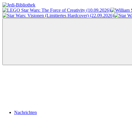
Zum
Inhalt
Jedi-
Das
springen
Bibliothek
Portal
für
Star
Wars-
Literatur
Menü
Nachrichten