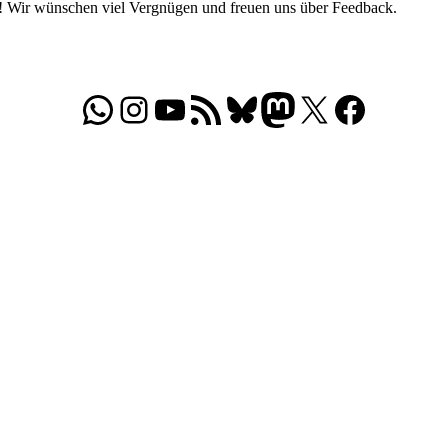
r! Wir wünschen viel Vergnügen und freuen uns über Feedback.
WhatsApp
Folgt uns auf Instagram
Besucht unseren YouTube-Kanal
RSS-Feed
Bluesky
Folgt uns auf Mastodon
X
Folgt uns auf Face