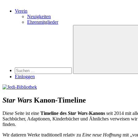
Verein
Neuigkeiten
Ehrenmitglieder
Search
Suchen
nach:
Suchen
Einloggen
Star Wars
Kanon-Timeline
Diese Seite ist eine
Timeline des
Star Wars
-Kanons
seit 2014 mit al
Sachbücher, Adaptionen, Kinderbücher und Ähnliches verweisen wir
finden.
Wir datieren Werke traditionell relativ zu
Eine neue Hoffnung
mit „vor