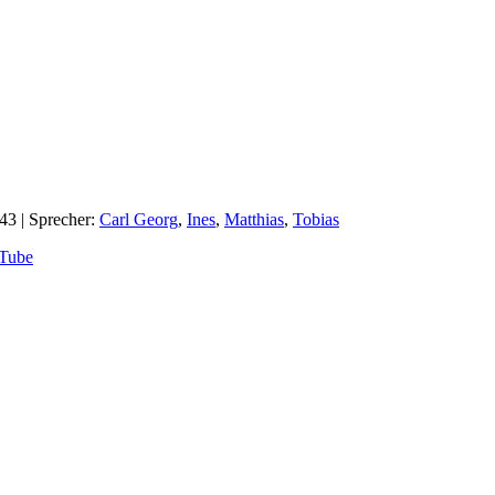
:43
| Sprecher:
Carl Georg
,
Ines
,
Matthias
,
Tobias
Tube