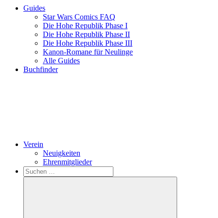
Guides
Star Wars Comics FAQ
Die Hohe Republik Phase I
Die Hohe Republik Phase II
Die Hohe Republik Phase III
Kanon-Romane für Neulinge
Alle Guides
Buchfinder
Verein
Neuigkeiten
Ehrenmitglieder
Search
Suchen
nach: