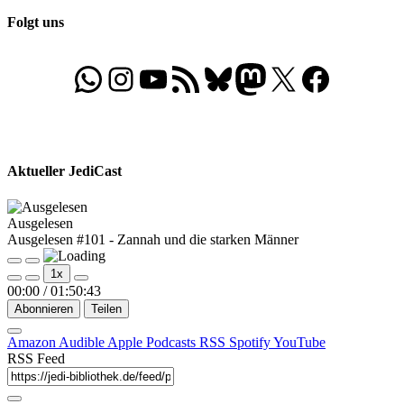
Folgt uns
WhatsApp
Folgt uns auf Instagram
Besucht unseren YouTube-Kanal
RSS-Feed
Bluesky
Folgt uns auf Mastodon
X
Folgt uns auf Face
Aktueller JediCast
Ausgelesen
Ausgelesen #101 - Zannah und die starken Männer
Play
Pause
1x
Episode
Episode
00:00
/
01:50:43
Abonnieren
Teilen
Amazon
Audible
Apple Podcasts
RSS
Spotify
YouTube
RSS Feed