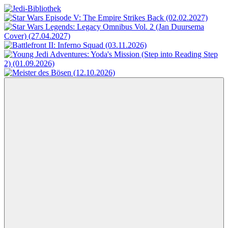
Zum
Inhalt
Jedi-
Das
springen
Bibliothek
Portal
für
Star
Wars-
Literatur
Menü