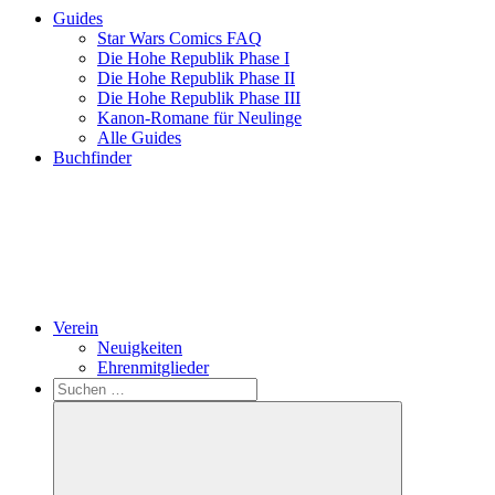
Guides
Star Wars Comics FAQ
Die Hohe Republik Phase I
Die Hohe Republik Phase II
Die Hohe Republik Phase III
Kanon-Romane für Neulinge
Alle Guides
Buchfinder
Verein
Neuigkeiten
Ehrenmitglieder
Search
Suchen
nach: