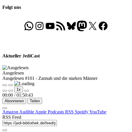
Folgt uns
WhatsApp
Folgt uns auf Instagram
Besucht unseren YouTube-Kanal
RSS-Feed
Bluesky
Folgt uns auf Mastodon
X
Folgt uns auf Face
Aktueller JediCast
Ausgelesen
Ausgelesen #101 - Zannah und die starken Männer
Play
Pause
1x
Episode
Episode
00:00
/
01:50:43
Abonnieren
Teilen
Amazon
Audible
Apple Podcasts
RSS
Spotify
YouTube
RSS Feed