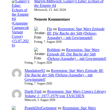
Marvel-Mittwoch:
Galaxy’s Edge: Echoes of
the Empire
#4
Mittwoch, 15. Juli 2026
Neueste Kommentare
Flo
zu
Rezension:
Star Wars Episode
III: Die Rache der Sith
(Deluxe-
Ausgabe) – mit Gewinnspiel!
Freitag, 7. August 2026
Bohlinio
zu
Rezension:
Star Wars
Episode III: Die Rache der Sith
(Deluxe-Ausgabe) – mit Gewinnspiel!
Freitag, 7. August 2026
Mandalore92
zu
Rezension:
Star Wars Episode III:
Die Rache der Sith
(Deluxe-Ausgabe) – mit
Gewinnspiel!
Freitag, 7. August 2026
Darth Finli
zu
Rezension:
Star Wars Comics Library
Volume 1: 1977-1979
von TASCHEN
Mittwoch, 5. August 2026
PoggleDerGeringere
zu
Rezension:
Star Wars