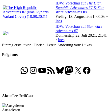
IDW: Vorschau auf
The High
Republic Adventures
#7 &
Star
Wars Adventures
#8
Freitag, 13. August 2021, 00:36 •
Ines
IDW: Vorschau auf
Star Wars
Adventures
#7
Donnerstag, 22. Juli 2021, 21:41
•
Ines
Eintrag erstellt von: Florian. Letzte Änderung von: Lukas.
Folgt uns
WhatsApp
Folgt uns auf Instagram
Besucht unseren YouTube-Kanal
RSS-Feed
Bluesky
Folgt uns auf Mastodon
X
Folgt uns auf Face
Aktueller JediCast
Ausgelesen