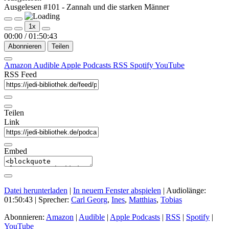
Ausgelesen #101 - Zannah und die starken Männer
Play
Pause
1x
Episode
Episode
00:00
/
01:50:43
Abonnieren
Teilen
Amazon
Audible
Apple Podcasts
RSS
Spotify
YouTube
RSS Feed
Teilen
Link
Embed
Datei herunterladen
|
In neuem Fenster abspielen
|
Audiolänge:
01:50:43
| Sprecher:
Carl Georg
,
Ines
,
Matthias
,
Tobias
Abonnieren:
Amazon
|
Audible
|
Apple Podcasts
|
RSS
|
Spotify
|
YouTube