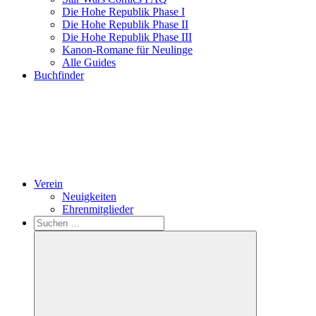
Die Hohe Republik Phase I
Die Hohe Republik Phase II
Die Hohe Republik Phase III
Kanon-Romane für Neulinge
Alle Guides
Buchfinder
Verein
Neuigkeiten
Ehrenmitglieder
Search
Suchen
nach: