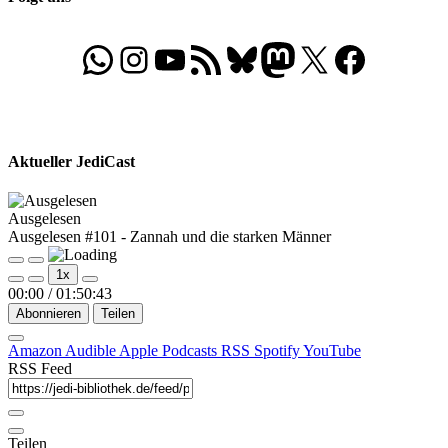
WhatsApp
Folgt uns auf Instagram
Besucht unseren YouTube-Kanal
RSS-Feed
Bluesky
Folgt uns auf Mastodon
X
Folgt uns auf Face
Aktueller JediCast
Ausgelesen
Ausgelesen #101 - Zannah und die starken Männer
Play
Pause
1x
Episode
Episode
00:00
/
01:50:43
Abonnieren
Teilen
Amazon
Audible
Apple Podcasts
RSS
Spotify
YouTube
RSS Feed
Teilen