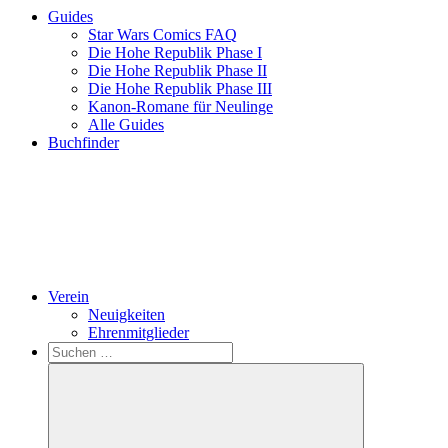
Guides
Star Wars Comics FAQ
Die Hohe Republik Phase I
Die Hohe Republik Phase II
Die Hohe Republik Phase III
Kanon-Romane für Neulinge
Alle Guides
Buchfinder
Verein
Neuigkeiten
Ehrenmitglieder
Search
Suchen
nach: