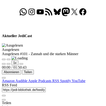
WhatsApp
Folgt uns auf Instagram
Besucht unseren YouTube-Kanal
RSS-Feed
Bluesky
Folgt uns auf Mastodon
X
Folgt uns auf Face
Aktueller JediCast
Ausgelesen
Ausgelesen #101 - Zannah und die starken Männer
Play
Pause
1x
Episode
Episode
00:00
/
01:50:43
Abonnieren
Teilen
Amazon
Audible
Apple Podcasts
RSS
Spotify
YouTube
RSS Feed
Teilen