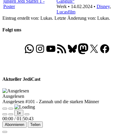
Ganguls“
Werk • 14.02.2024 •
Disney
,
Lucasfilm
Eintrag erstellt von: Lukas. Letzte Änderung von: Lukas.
Folgt uns
WhatsApp
Folgt uns auf Instagram
Besucht unseren YouTube-Kanal
RSS-Feed
Bluesky
Folgt uns auf Mastodon
X
Folgt uns auf Face
Aktueller JediCast
Ausgelesen
Ausgelesen #101 - Zannah und die starken Männer
Play
Pause
1x
Episode
Episode
00:00
/
01:50:43
Abonnieren
Teilen