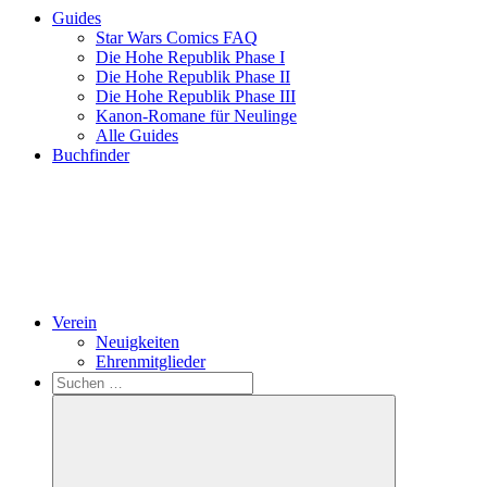
Guides
Star Wars Comics FAQ
Die Hohe Republik Phase I
Die Hohe Republik Phase II
Die Hohe Republik Phase III
Kanon-Romane für Neulinge
Alle Guides
Buchfinder
Verein
Neuigkeiten
Ehrenmitglieder
Search
Suchen
nach: