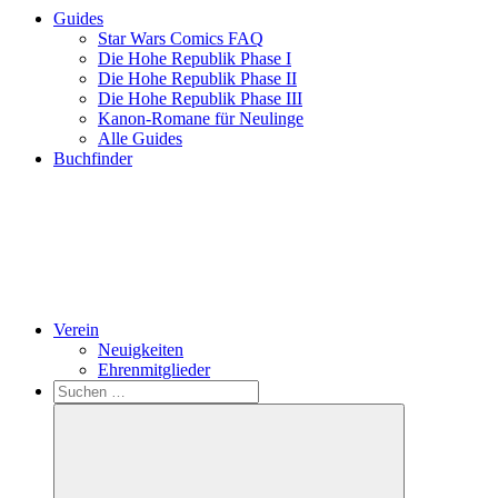
Guides
Star Wars Comics FAQ
Die Hohe Republik Phase I
Die Hohe Republik Phase II
Die Hohe Republik Phase III
Kanon-Romane für Neulinge
Alle Guides
Buchfinder
Verein
Neuigkeiten
Ehrenmitglieder
Search
Suchen
nach: