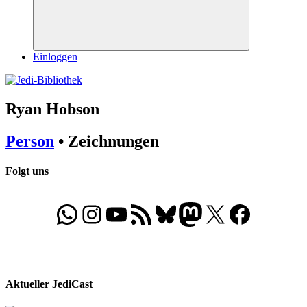
Suchen
Einloggen
Ryan Hobson
Person
• Zeichnungen
Folgt uns
WhatsApp
Folgt uns auf Instagram
Besucht unseren YouTube-Kanal
RSS-Feed
Bluesky
Folgt uns auf Mastodon
X
Folgt uns auf Face
Aktueller JediCast