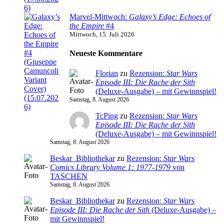
Marvel-Mittwoch:
Galaxy’s Edge: Echoes of
the Empire
#4
Mittwoch, 15. Juli 2026
Neueste Kommentare
Florian
zu
Rezension:
Star Wars
Episode III: Die Rache der Sith
(Deluxe-Ausgabe) – mit Gewinnspiel!
Samstag, 8. August 2026
TcPing
zu
Rezension:
Star Wars
Episode III: Die Rache der Sith
(Deluxe-Ausgabe) – mit Gewinnspiel!
Samstag, 8. August 2026
Beskar_Bibliothekar
zu
Rezension:
Star Wars
Comics Library Volume 1: 1977-1979
von
TASCHEN
Samstag, 8. August 2026
Beskar_Bibliothekar
zu
Rezension:
Star Wars
Episode III: Die Rache der Sith
(Deluxe-Ausgabe) –
mit Gewinnspiel!