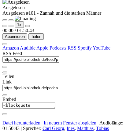
Ausgelesen
Ausgelesen #101 - Zannah und die starken Männer
Play
Pause
1x
Episode
Episode
00:00
/
01:50:43
Abonnieren
Teilen
Amazon
Audible
Apple Podcasts
RSS
Spotify
YouTube
RSS Feed
Teilen
Link
Embed
Datei herunterladen
|
In neuem Fenster abspielen
|
Audiolänge:
01:50:43
| Sprecher:
Carl Georg
,
Ines
,
Matthias
,
Tobias