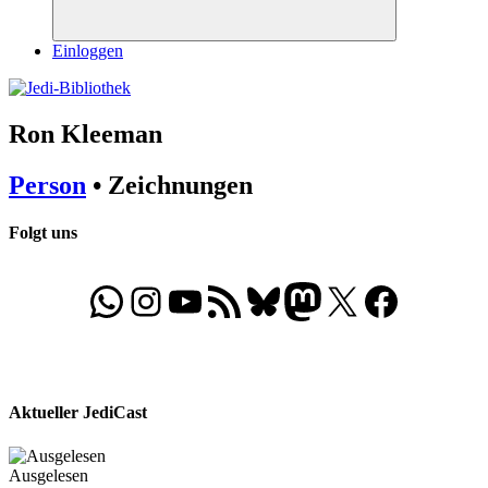
Suchen
Einloggen
Ron Kleeman
Person
• Zeichnungen
Folgt uns
WhatsApp
Folgt uns auf Instagram
Besucht unseren YouTube-Kanal
RSS-Feed
Bluesky
Folgt uns auf Mastodon
X
Folgt uns auf Face
Aktueller JediCast
Ausgelesen