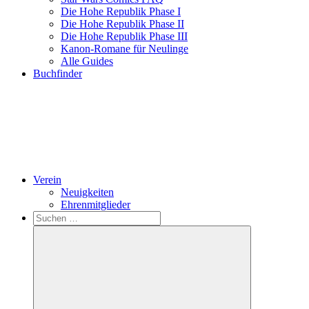
Die Hohe Republik Phase I
Die Hohe Republik Phase II
Die Hohe Republik Phase III
Kanon-Romane für Neulinge
Alle Guides
Buchfinder
Verein
Neuigkeiten
Ehrenmitglieder
Search
Suchen
nach: