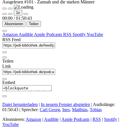
Ausgelesen #101 - Zannah und die starken Männer
Play
Pause
1x
Episode
Episode
00:00
/
01:50:43
Abonnieren
Teilen
Amazon
Audible
Apple Podcasts
RSS
Spotify
YouTube
RSS Feed
Teilen
Link
Embed
Datei herunterladen
|
In neuem Fenster abspielen
|
Audiolänge:
01:50:43
| Sprecher:
Carl Georg
,
Ines
,
Matthias
,
Tobias
Abonnieren:
Amazon
|
Audible
|
Apple Podcasts
|
RSS
|
Spotify
|
YouTube