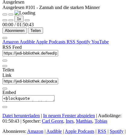
Ausgelesen
Ausgelesen #101 - Zannah und die starken Männer
Play
Pause
1x
Episode
Episode
00:00
/
01:50:43
Abonnieren
Teilen
Amazon
Audible
Apple Podcasts
RSS
Spotify
YouTube
RSS Feed
Teilen
Link
Embed
Datei herunterladen
|
In neuem Fenster abspielen
|
Audiolänge:
01:50:43
| Sprecher:
Carl Georg
,
Ines
,
Matthias
,
Tobias
Abonnieren:
Amazon
|
Audible
|
Apple Podcasts
|
RSS
|
Spotify
|