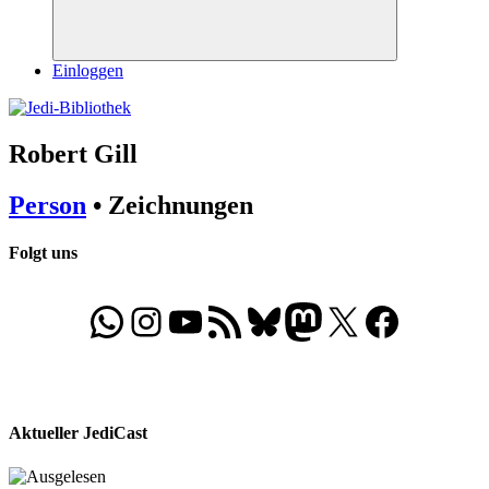
Suchen
Einloggen
Robert Gill
Person
• Zeichnungen
Folgt uns
WhatsApp
Folgt uns auf Instagram
Besucht unseren YouTube-Kanal
RSS-Feed
Bluesky
Folgt uns auf Mastodon
X
Folgt uns auf Face
Aktueller JediCast