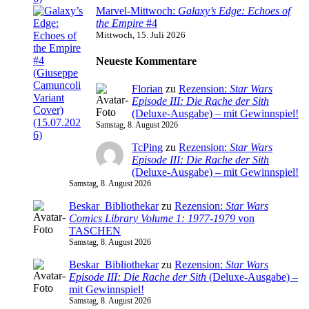
Marvel-Mittwoch:
Galaxy’s Edge: Echoes of
the Empire
#4
Mittwoch, 15. Juli 2026
Neueste Kommentare
Florian
zu
Rezension:
Star Wars
Episode III: Die Rache der Sith
(Deluxe-Ausgabe) – mit Gewinnspiel!
Samstag, 8. August 2026
TcPing
zu
Rezension:
Star Wars
Episode III: Die Rache der Sith
(Deluxe-Ausgabe) – mit Gewinnspiel!
Samstag, 8. August 2026
Beskar_Bibliothekar
zu
Rezension:
Star Wars
Comics Library Volume 1: 1977-1979
von
TASCHEN
Samstag, 8. August 2026
Beskar_Bibliothekar
zu
Rezension:
Star Wars
Episode III: Die Rache der Sith
(Deluxe-Ausgabe) –
mit Gewinnspiel!
Samstag, 8. August 2026