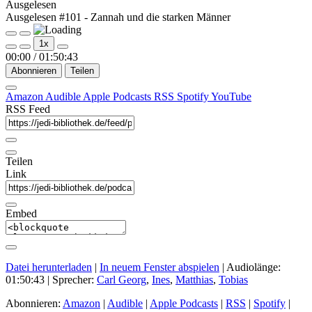
Ausgelesen
Ausgelesen #101 - Zannah und die starken Männer
Play
Pause
1x
Episode
Episode
00:00
/
01:50:43
Abonnieren
Teilen
Amazon
Audible
Apple Podcasts
RSS
Spotify
YouTube
RSS Feed
Teilen
Link
Embed
Datei herunterladen
|
In neuem Fenster abspielen
|
Audiolänge:
01:50:43
| Sprecher:
Carl Georg
,
Ines
,
Matthias
,
Tobias
Abonnieren:
Amazon
|
Audible
|
Apple Podcasts
|
RSS
|
Spotify
|