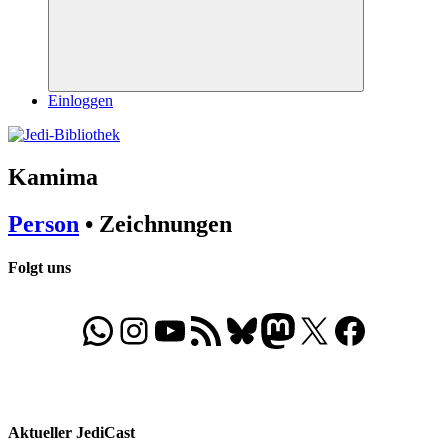
Suchen
Einloggen
Kamima
Person
• Zeichnungen
Folgt uns
WhatsApp
Folgt uns auf Instagram
Besucht unseren YouTube-Kanal
RSS-Feed
Bluesky
Folgt uns auf Mastodon
X
Folgt uns auf Face
Aktueller JediCast