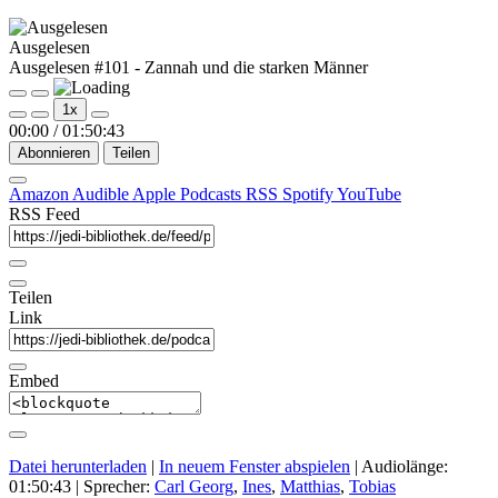
Ausgelesen
Ausgelesen #101 - Zannah und die starken Männer
Play
Pause
1x
Episode
Episode
00:00
/
01:50:43
Abonnieren
Teilen
Amazon
Audible
Apple Podcasts
RSS
Spotify
YouTube
RSS Feed
Teilen
Link
Embed
Datei herunterladen
|
In neuem Fenster abspielen
|
Audiolänge:
01:50:43
| Sprecher:
Carl Georg
,
Ines
,
Matthias
,
Tobias