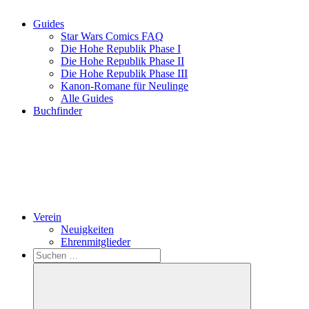
Guides
Star Wars Comics FAQ
Die Hohe Republik Phase I
Die Hohe Republik Phase II
Die Hohe Republik Phase III
Kanon-Romane für Neulinge
Alle Guides
Buchfinder
Verein
Neuigkeiten
Ehrenmitglieder
Search
Suchen
nach: