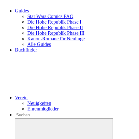
Guides
Star Wars Comics FAQ
Die Hohe Republik Phase I
Die Hohe Republik Phase II
Die Hohe Republik Phase III
Kanon-Romane für Neulinge
Alle Guides
Buchfinder
Verein
Neuigkeiten
Ehrenmitglieder
Search
Suchen
nach: