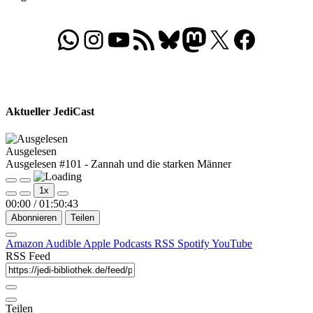
WhatsApp
Folgt uns auf Instagram
Besucht unseren YouTube-Kanal
RSS-Feed
Bluesky
Folgt uns auf Mastodon
X
Folgt uns auf Face
Aktueller JediCast
Ausgelesen
Ausgelesen #101 - Zannah und die starken Männer
Play
Pause
1x
Episode
Episode
00:00
/
01:50:43
Abonnieren
Teilen
Amazon
Audible
Apple Podcasts
RSS
Spotify
YouTube
RSS Feed
Teilen