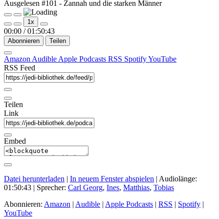
Ausgelesen #101 - Zannah und die starken Männer
Play
Pause
1x
Episode
Episode
00:00
/
01:50:43
Abonnieren
Teilen
Amazon
Audible
Apple Podcasts
RSS
Spotify
YouTube
RSS Feed
Teilen
Link
Embed
Datei herunterladen
|
In neuem Fenster abspielen
|
Audiolänge:
01:50:43
| Sprecher:
Carl Georg
,
Ines
,
Matthias
,
Tobias
Abonnieren:
Amazon
|
Audible
|
Apple Podcasts
|
RSS
|
Spotify
|
YouTube