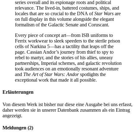
series overall and its espionage roots and political
relevance. The lived-in, battered costumes, ships, and
locales that are so crucial to the DNA of
Star Wars
are
on full display in this volume alongside the elegant
formalism of the Galactic Senate and Coruscant.
Every piece of concept art—from ISB uniforms to
Ferrix workwear to sleek speeders to the sterile prison
cells of Narkina 5—has a tactility that leaps off the
page. Cassian Andor’s journey from thief to spy to
rebel to martyr, and the stories of his allies, uneasy
partnerships, Imperial schemes, and galactic revolution
took audiences on an emotionally resonant adventure
and
The Art of Star Wars: Andor
spotlights the
exceptional work that made it all possible.
Erläuterungen
Von diesem Werk ist bisher nur diese eine Ausgabe bei uns erfasst,
daher werden sie in unserer Datenbank zusammen als ein Eintrag
angezeigt.
Meldungen (2)