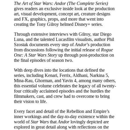
The Art of Star Wars: Andor (The Complete Series)
gives readers an exclusive inside look at the production
art, visual development, concept art, creature designs
and FX, graphics, props, and more that went into
creating the Tony Gilroy helmed Disney+ series.
Through extensive interviews with Gilroy, star Diego
Luna, and the talented Lucasfilm visualists, author Phil
Szostak documents every step of
Andor
’s production
from discussions following the initial release of
Rogue
One: A Star Wars Story
up through post-production on
the final episodes of season two.
With deep dives into the locations that defined the
series, including Kenari, Ferrix, Aldhani, Narkina 5,
Mina-Rau, Ghorman, and Yavin 4, among many others,
this essential volume celebrates the legacy of all twenty-
four critically acclaimed episodes and the hurdles the
filmmakers, cast, and crew had to overcome to bring
their vision to life.
Every facet and detail of the Rebellion and Empire’s
inner workings and the day-to-day existence within the
world of
Star Wars
that
Andor
lovingly depicted are
explored in great detail along with reflections on the