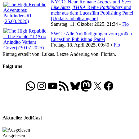
NYCC: Neue Romane
Legacy
und
Eyes
Like Stars
,
THRA
-Reihe
Pathfinders
und
mehr aus dem Lucasfilm Publishing Panel
[Update: Inhaltsangabe]
Samstag, 11. Oktober 2025, 21:34 •
Flo
SWCJ: Alle Ankündigungen vom großen
Lucasfilm Publishing-Panel
Freitag, 18. April 2025, 09:40 •
Flo
Eintrag erstellt von: Lukas. Letzte Änderung von: Florian.
Folgt uns
WhatsApp
Folgt uns auf Instagram
Besucht unseren YouTube-Kanal
RSS-Feed
Bluesky
Folgt uns auf Mastodon
X
Folgt uns auf Face
Aktueller JediCast
Ausgelesen