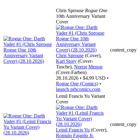
Chris Sprouse
Rogue One
10th Anniversary Variant
Cover
content_copy
Chris Sprouse
(Cover),
Karl Story
(Cover-
Tusche),
Neeraj Menon
(Cover-Farben)
28.10.2026 • $4,99 USD •
Rogue One (Comics)
•
launch
prhcomics.com
Leinil Francis Yu Variant
Cover
content_copy
Leinil Francis Yu
(Cover),
Romulo Fajardo Jr.