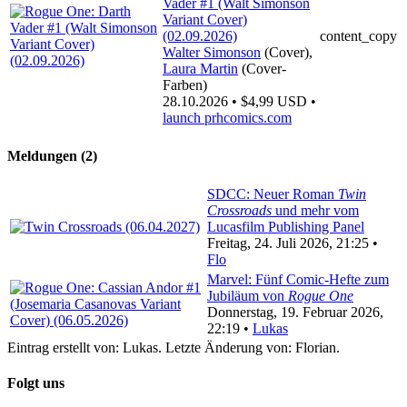
content_copy
Walter Simonson
(Cover),
Laura Martin
(Cover-
Farben)
28.10.2026 • $4,99 USD •
launch
prhcomics.com
Meldungen (2)
SDCC: Neuer Roman
Twin
Crossroads
und mehr vom
Lucasfilm Publishing Panel
Freitag, 24. Juli 2026, 21:25 •
Flo
Marvel: Fünf Comic-Hefte zum
Jubiläum von
Rogue One
Donnerstag, 19. Februar 2026,
22:19 •
Lukas
Eintrag erstellt von: Lukas. Letzte Änderung von: Florian.
Folgt uns