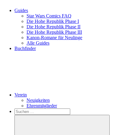
Guides
Star Wars Comics FAQ
Die Hohe Republik Phase I
Die Hohe Republik Phase II
Die Hohe Republik Phase III
Kanon-Romane für Neulinge
Alle Guides
Buchfinder
Verein
Neuigkeiten
Ehrenmitglieder
Search
Suchen
nach: