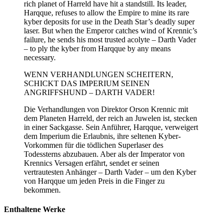
rich planet of Harreld have hit a standstill. Its leader,
Harqque, refuses to allow the Empire to mine its rare
kyber deposits for use in the Death Star’s deadly super
laser. But when the Emperor catches wind of Krennic’s
failure, he sends his most trusted acolyte – Darth Vader
– to ply the kyber from Harqque by any means
necessary.
WENN VERHANDLUNGEN SCHEITERN,
SCHICKT DAS IMPERIUM SEINEN
ANGRIFFSHUND – DARTH VADER!
Die Verhandlungen von Direktor Orson Krennic mit
dem Planeten Harreld, der reich an Juwelen ist, stecken
in einer Sackgasse. Sein Anführer, Harqque, verweigert
dem Imperium die Erlaubnis, ihre seltenen Kyber-
Vorkommen für die tödlichen Superlaser des
Todessterns abzubauen. Aber als der Imperator von
Krennics Versagen erfährt, sendet er seinen
vertrautesten Anhänger – Darth Vader – um den Kyber
von Harqque um jeden Preis in die Finger zu
bekommen.
Enthaltene Werke