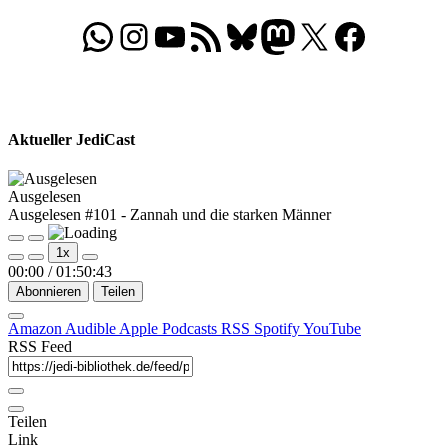
WhatsApp
Folgt uns auf Instagram
Besucht unseren YouTube-Kanal
RSS-Feed
Bluesky
Folgt uns auf Mastodon
X
Folgt uns auf Face
Aktueller JediCast
Ausgelesen
Ausgelesen #101 - Zannah und die starken Männer
Play
Pause
1x
Episode
Episode
00:00
/
01:50:43
Abonnieren
Teilen
Amazon
Audible
Apple Podcasts
RSS
Spotify
YouTube
RSS Feed
Teilen
Link