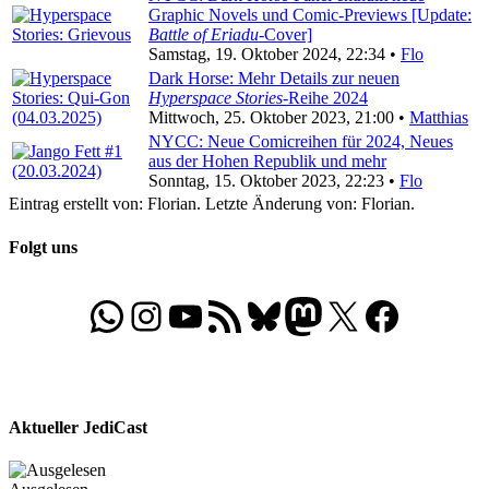
Graphic Novels und Comic-Previews [Update:
Battle of Eriadu
-Cover]
Samstag, 19. Oktober 2024, 22:34 •
Flo
Dark Horse: Mehr Details zur neuen
Hyperspace Stories
-Reihe 2024
Mittwoch, 25. Oktober 2023, 21:00 •
Matthias
NYCC: Neue Comicreihen für 2024, Neues
aus der Hohen Republik und mehr
Sonntag, 15. Oktober 2023, 22:23 •
Flo
Eintrag erstellt von: Florian. Letzte Änderung von: Florian.
Folgt uns
WhatsApp
Folgt uns auf Instagram
Besucht unseren YouTube-Kanal
RSS-Feed
Bluesky
Folgt uns auf Mastodon
X
Folgt uns auf Face
Aktueller JediCast