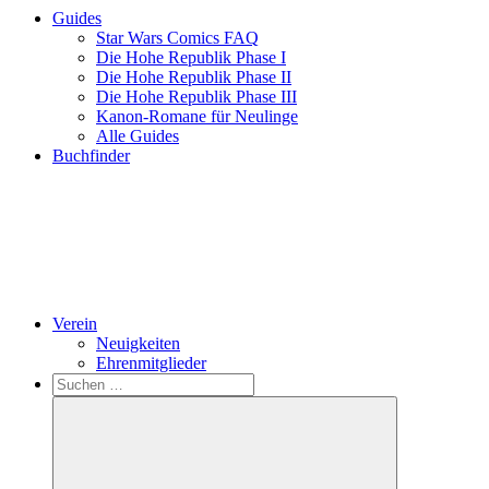
Guides
Star Wars Comics FAQ
Die Hohe Republik Phase I
Die Hohe Republik Phase II
Die Hohe Republik Phase III
Kanon-Romane für Neulinge
Alle Guides
Buchfinder
Verein
Neuigkeiten
Ehrenmitglieder
Search
Suchen
nach: