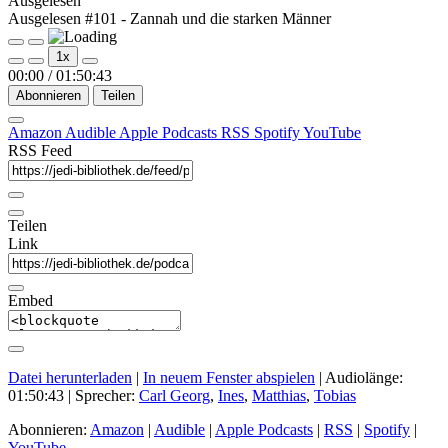
Ausgelesen
Ausgelesen #101 - Zannah und die starken Männer
Play
Pause
1x
Episode
Episode
00:00
/
01:50:43
Abonnieren
Teilen
Amazon
Audible
Apple Podcasts
RSS
Spotify
YouTube
RSS Feed
Teilen
Link
Embed
Datei herunterladen
|
In neuem Fenster abspielen
|
Audiolänge:
01:50:43
| Sprecher:
Carl Georg
,
Ines
,
Matthias
,
Tobias
Abonnieren:
Amazon
|
Audible
|
Apple Podcasts
|
RSS
|
Spotify
|
YouTube