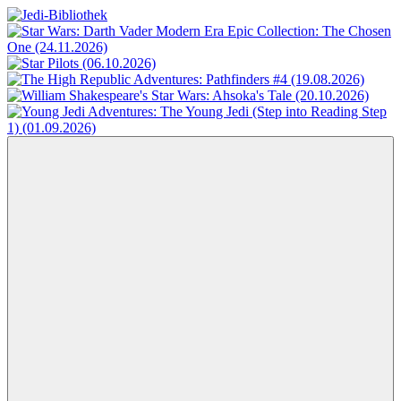
Zum
Inhalt
Jedi-
Das
springen
Bibliothek
Portal
für
Star
Wars-
Literatur
Menü