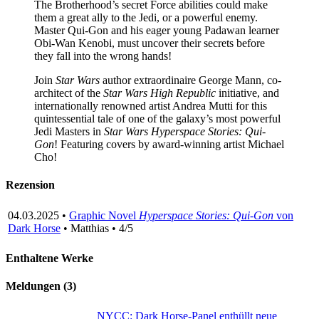
The Brotherhood’s secret Force abilities could make
them a great ally to the Jedi, or a powerful enemy.
Master Qui-Gon and his eager young Padawan learner
Obi-Wan Kenobi, must uncover their secrets before
they fall into the wrong hands!
Join
Star Wars
author extraordinaire George Mann, co-
architect of the
Star Wars High Republic
initiative, and
internationally renowned artist Andrea Mutti for this
quintessential tale of one of the galaxy’s most powerful
Jedi Masters in
Star Wars Hyperspace Stories: Qui-
Gon
! Featuring covers by award-winning artist Michael
Cho!
Rezension
04.03.2025 •
Graphic Novel
Hyperspace Stories: Qui-Gon
von
Dark Horse
• Matthias • 4/5
Enthaltene Werke
Meldungen (3)
NYCC: Dark Horse-Panel enthüllt neue