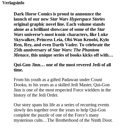
Verlagsinfo
Dark Horse Comics is proud to announce the
launch of our new
Star Wars Hyperspace Stories
original graphic novel line. Each volume stands
alone as a brilliant showcase of some of the
Star
Wars
universe’s most iconic characters, like Luke
Skywalker, Princess Leia, Obi-Wan Kenobi, Kylo
Ren, Rey, and even Darth Vader. To celebrate the
25th anniversary of
Star Wars: The Phantom
Menace
, this unique series of books kicks off with…
Qui-Gon Jinn… one of the most revered Jedi of all
time.
From his youth as a gifted Padawan under Count
Dooku, to his years as a skilled Jedi Master, Qui-Gon
Jinn is one of the most respected Force wielders in the
history of the Jedi Order.
Our story spans his life as a series of recurring events
slowly ties together over the years to help Qui-Gon
complete the puzzle of one of the Force’s many
mysterious cults…The Brotherhood of the Ninth Door.