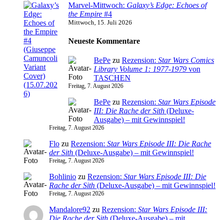
Marvel-Mittwoch:
Galaxy’s Edge: Echoes of
the Empire
#4
Mittwoch, 15. Juli 2026
Neueste Kommentare
BePe
zu
Rezension:
Star Wars Comics
Library Volume 1: 1977-1979
von
TASCHEN
Freitag, 7. August 2026
BePe
zu
Rezension:
Star Wars Episode
III: Die Rache der Sith
(Deluxe-
Ausgabe) – mit Gewinnspiel!
Freitag, 7. August 2026
Flo
zu
Rezension:
Star Wars Episode III: Die Rache
der Sith
(Deluxe-Ausgabe) – mit Gewinnspiel!
Freitag, 7. August 2026
Bohlinio
zu
Rezension:
Star Wars Episode III: Die
Rache der Sith
(Deluxe-Ausgabe) – mit Gewinnspiel!
Freitag, 7. August 2026
Mandalore92
zu
Rezension:
Star Wars Episode III:
Die Rache der Sith
(Deluxe-Ausgabe) – mit