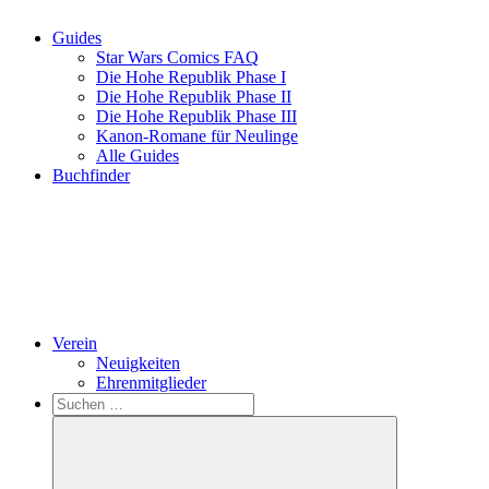
Guides
Star Wars Comics FAQ
Die Hohe Republik Phase I
Die Hohe Republik Phase II
Die Hohe Republik Phase III
Kanon-Romane für Neulinge
Alle Guides
Buchfinder
Verein
Neuigkeiten
Ehrenmitglieder
Search
Suchen
nach: