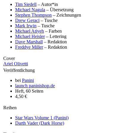
Tim Siedell
– Autor*in
Michael Nagula
– Übersetzung
Stephen Thompson
– Zeichnungen
Drew Geraci
– Tusche
Mark Irwin
– Tusche
Michael Atiyeh
– Farben
Michael Heisler
– Lettering
Dave Marshall
– Redaktion
Freddye Miller
– Redaktion
Cover
Ariel Olivetti
Veröffentlichung
bei
Panini
launch
paninishop.de
Heft, 60 Seiten
4,50 €
Reihen
Star Wars Volume 1 (Panini)
Darth Vader (Dark Horse)