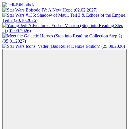
Zum
Inhalt
Jedi-
Das
springen
Bibliothek
Portal
für
Star
Wars-
Literatur
Menü