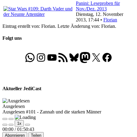
Panini: Leseproben für
Nov./Dez. 2013
Dienstag, 12. November
2013, 17:44 •
Florian
Eintrag erstellt von: Florian. Letzte Änderung von: Florian.
Folgt uns
WhatsApp
Folgt uns auf Instagram
Besucht unseren YouTube-Kanal
RSS-Feed
Bluesky
Folgt uns auf Mastodon
X
Folgt uns auf Face
Aktueller JediCast
Ausgelesen
Ausgelesen #101 - Zannah und die starken Männer
Play
Pause
1x
Episode
Episode
00:00
/
01:50:43
Abonnieren
Teilen