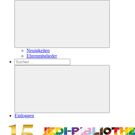
Untermenü
öffnen
Neuigkeiten
Ehrenmitglieder
Search
Suchen
nach:
Suchen
Einloggen