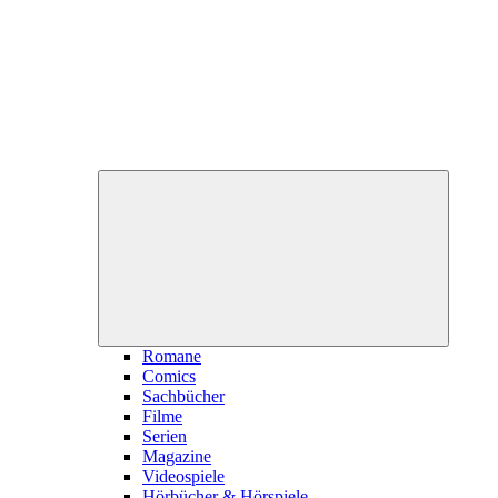
Unterme
öffnen
Romane
Comics
Sachbücher
Filme
Serien
Magazine
Videospiele
Hörbücher & Hörspiele