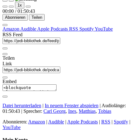
Play
Pause
1x
Episode
Episode
00:00
/
01:50:43
Abonnieren
Teilen
Amazon
Audible
Apple Podcasts
RSS
Spotify
YouTube
RSS Feed
Teilen
Link
Embed
Datei herunterladen
|
In neuem Fenster abspielen
|
Audiolänge:
01:50:43
| Sprecher:
Carl Georg
,
Ines
,
Matthias
,
Tobias
Abonnieren:
Amazon
|
Audible
|
Apple Podcasts
|
RSS
|
Spotify
|
YouTube
Mein Konto