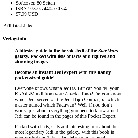
Softcover, 80 Seiten
ISBN 978-0-7440-5703-4
$7,99 USD
Affiliate-Links
¹
Verlagsinfo
A bitesize guide to the heroic Jedi of the
Star Wars
galaxy. Packed with lists of facts and figures and
stunning images.
Become an instant Jedi expert with this handy
pocket-sized guide!
Everyone knows what a Jedi is. But can you tell your
Ki-Adi-Mundi from your Ahsoka Tano? Do you know
which Jedi served on the Jedi High Council, or which
master trained which Padawan? Well, if not, don’t
worry–just about everything you need to know about
Jedi can be found in the pages of this Pocket Expert.
Packed with facts, stats and interesting info about the
most legendary Jedi in the galaxy, with this book in
your pocket you’ll be a Jedi Master in no time!