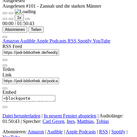
Ausgelesen
Ausgelesen #101 - Zannah und die starken Männer
Play
Pause
1x
Episode
Episode
00:00
/
01:50:43
Abonnieren
Teilen
Amazon
Audible
Apple Podcasts
RSS
Spotify
YouTube
RSS Feed
Teilen
Link
Embed
Datei herunterladen
|
In neuem Fenster abspielen
|
Audiolänge:
01:50:43
| Sprecher:
Carl Georg
,
Ines
,
Matthias
,
Tobias
Abonnieren:
Amazon
|
Audible
|
Apple Podcasts
|
RSS
|
Spotify
|