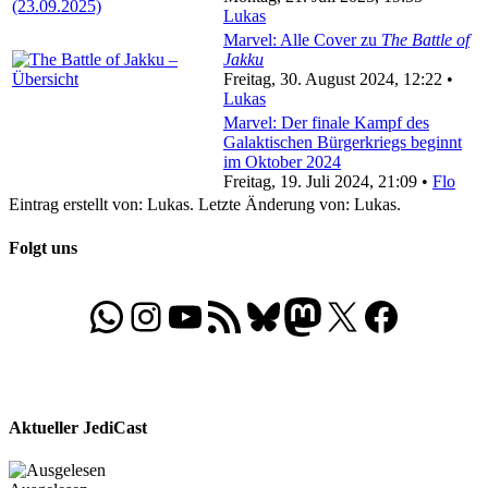
Lukas
Marvel: Alle Cover zu
The Battle of
Jakku
Freitag, 30. August 2024, 12:22 •
Lukas
Marvel: Der finale Kampf des
Galaktischen Bürgerkriegs beginnt
im Oktober 2024
Freitag, 19. Juli 2024, 21:09 •
Flo
Eintrag erstellt von: Lukas. Letzte Änderung von: Lukas.
Folgt uns
WhatsApp
Folgt uns auf Instagram
Besucht unseren YouTube-Kanal
RSS-Feed
Bluesky
Folgt uns auf Mastodon
X
Folgt uns auf Face
Aktueller JediCast