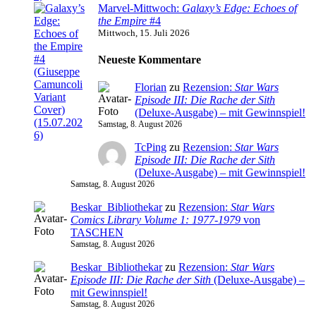
Marvel-Mittwoch:
Galaxy’s Edge: Echoes of
the Empire
#4
Mittwoch, 15. Juli 2026
Neueste Kommentare
Florian
zu
Rezension:
Star Wars
Episode III: Die Rache der Sith
(Deluxe-Ausgabe) – mit Gewinnspiel!
Samstag, 8. August 2026
TcPing
zu
Rezension:
Star Wars
Episode III: Die Rache der Sith
(Deluxe-Ausgabe) – mit Gewinnspiel!
Samstag, 8. August 2026
Beskar_Bibliothekar
zu
Rezension:
Star Wars
Comics Library Volume 1: 1977-1979
von
TASCHEN
Samstag, 8. August 2026
Beskar_Bibliothekar
zu
Rezension:
Star Wars
Episode III: Die Rache der Sith
(Deluxe-Ausgabe) –
mit Gewinnspiel!
Samstag, 8. August 2026