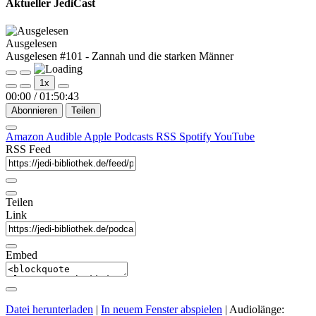
Aktueller JediCast
Ausgelesen
Ausgelesen #101 - Zannah und die starken Männer
Play
Pause
1x
Episode
Episode
00:00
/
01:50:43
Abonnieren
Teilen
Amazon
Audible
Apple Podcasts
RSS
Spotify
YouTube
RSS Feed
Teilen
Link
Embed
Datei herunterladen
|
In neuem Fenster abspielen
|
Audiolänge: