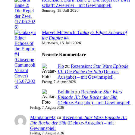
schafft Zweierlei – mit Gewinnspiel!
Sonntag, 19. Juli 2026
Marvel-Mittwoch:
Galaxy’s Edge: Echoes of
the Empire
#4
Mittwoch, 15. Juli 2026
Neueste Kommentare
Flo
zu
Rezension:
Star Wars Episode
III: Die Rache der Sith
(Deluxe-
Ausgabe) – mit Gewinnspiel!
Freitag, 7. August 2026
Bohlinio
zu
Rezension:
Star Wars
Episode III: Die Rache der Sith
(Deluxe-Ausgabe) – mit Gewinnspiel!
Freitag, 7. August 2026
Mandalore92
zu
Rezension:
Star Wars Episode III:
Die Rache der Sith
(Deluxe-Ausgabe) – mit
Gewinnspiel!
Freitag, 7. August 2026