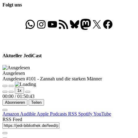
Folgt uns
WhatsApp
Folgt uns auf Instagram
Besucht unseren YouTube-Kanal
RSS-Feed
Bluesky
Folgt uns auf Mastodon
X
Folgt uns auf Face
Aktueller JediCast
Ausgelesen
Ausgelesen #101 - Zannah und die starken Männer
Play
Pause
1x
Episode
Episode
00:00
/
01:50:43
Abonnieren
Teilen
Amazon
Audible
Apple Podcasts
RSS
Spotify
YouTube
RSS Feed