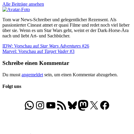
Alle Beiträge ansehen
Tom war News-Schreiber und gelegentlicher Rezensent. Als
passionierter Cineast atmet er quasi Filme und redet noch viel lieber
über sie. Wenn es um Star Wars geht, weint er der Dark-Horse-Ära
nach und liebt Art- und Sachbücher.
Beitragsnavigation
Vorheriger
IDW: Vorschau auf
Star Wars Adventures
#26
Beitrag:
Nächster
Marvel: Vorschau auf
Target Vader
#3
Beitrag:
Schreibe einen Kommentar
Du musst
angemeldet
sein, um einen Kommentar abzugeben.
Folgt uns
WhatsApp
Folgt uns auf Instagram
Besucht unseren YouTube-Kanal
RSS-Feed
Bluesky
Folgt uns auf Mastodon
X
Folgt uns auf Face