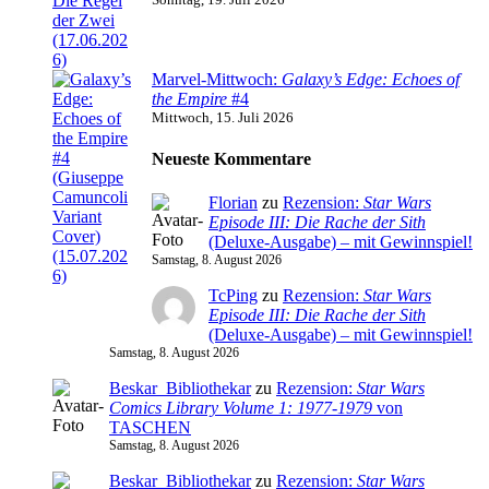
Marvel-Mittwoch:
Galaxy’s Edge: Echoes of
the Empire
#4
Mittwoch, 15. Juli 2026
Neueste Kommentare
Florian
zu
Rezension:
Star Wars
Episode III: Die Rache der Sith
(Deluxe-Ausgabe) – mit Gewinnspiel!
Samstag, 8. August 2026
TcPing
zu
Rezension:
Star Wars
Episode III: Die Rache der Sith
(Deluxe-Ausgabe) – mit Gewinnspiel!
Samstag, 8. August 2026
Beskar_Bibliothekar
zu
Rezension:
Star Wars
Comics Library Volume 1: 1977-1979
von
TASCHEN
Samstag, 8. August 2026
Beskar_Bibliothekar
zu
Rezension:
Star Wars