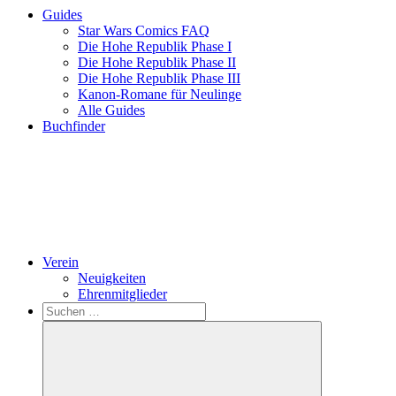
Guides
Star Wars Comics FAQ
Die Hohe Republik Phase I
Die Hohe Republik Phase II
Die Hohe Republik Phase III
Kanon-Romane für Neulinge
Alle Guides
Buchfinder
Verein
Neuigkeiten
Ehrenmitglieder
Search
Suchen
nach: