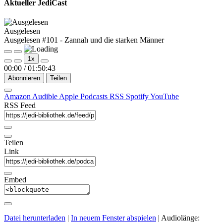
Aktueller JediCast
Ausgelesen
Ausgelesen #101 - Zannah und die starken Männer
Play
Pause
1x
Episode
Episode
00:00
/
01:50:43
Abonnieren
Teilen
Amazon
Audible
Apple Podcasts
RSS
Spotify
YouTube
RSS Feed
Teilen
Link
Embed
Datei herunterladen
|
In neuem Fenster abspielen
|
Audiolänge: