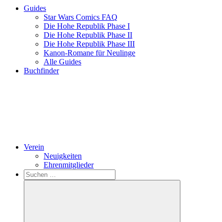
Guides
Star Wars Comics FAQ
Die Hohe Republik Phase I
Die Hohe Republik Phase II
Die Hohe Republik Phase III
Kanon-Romane für Neulinge
Alle Guides
Buchfinder
Verein
Neuigkeiten
Ehrenmitglieder
Search
Suchen
nach: