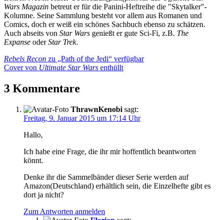
Wars Magazin
betreut er für die Panini-Heftreihe die "Skytalker"-
Kolumne. Seine Sammlung besteht vor allem aus Romanen und
Comics, doch er weiß ein schönes Sachbuch ebenso zu schätzen.
Auch abseits von
Star Wars
genießt er gute Sci-Fi, z.B.
The
Expanse
oder
Star Trek
.
Beitragsnavigation
Vorheriger
Rebels Recon
zu „Path of the Jedi“ verfügbar
Beitrag:
Nächster
Cover von
Ultimate Star Wars
enthüllt
Beitrag:
3 Kommentare
ThrawnKenobi
sagt:
Freitag, 9. Januar 2015 um 17:14 Uhr
Hallo,
Ich habe eine Frage, die ihr mir hoffentlich beantworten
könnt.
Denke ihr die Sammelbänder dieser Serie werden auf
Amazon(Deutschland) erhältlich sein, die Einzelhefte gibt es
dort ja nicht?
Zum Antworten anmelden