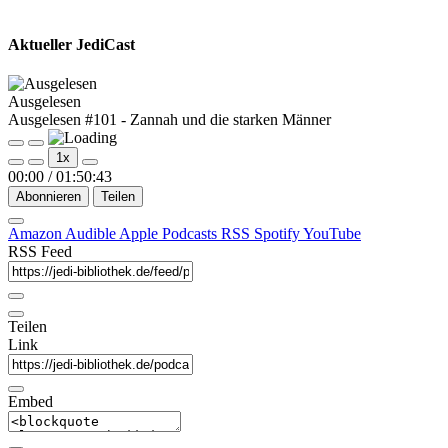
Aktueller JediCast
Ausgelesen
Ausgelesen #101 - Zannah und die starken Männer
Play
Pause
1x
Episode
Episode
00:00
/
01:50:43
Abonnieren
Teilen
Amazon
Audible
Apple Podcasts
RSS
Spotify
YouTube
RSS Feed
Teilen
Link
Embed