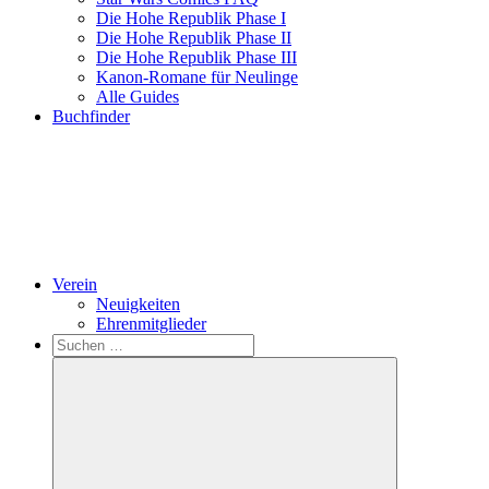
Die Hohe Republik Phase I
Die Hohe Republik Phase II
Die Hohe Republik Phase III
Kanon-Romane für Neulinge
Alle Guides
Buchfinder
Verein
Neuigkeiten
Ehrenmitglieder
Search
Suchen
nach: