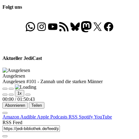
Folgt uns
WhatsApp
Folgt uns auf Instagram
Besucht unseren YouTube-Kanal
RSS-Feed
Bluesky
Folgt uns auf Mastodon
X
Folgt uns auf Face
Aktueller JediCast
Ausgelesen
Ausgelesen #101 - Zannah und die starken Männer
Play
Pause
1x
Episode
Episode
00:00
/
01:50:43
Abonnieren
Teilen
Amazon
Audible
Apple Podcasts
RSS
Spotify
YouTube
RSS Feed