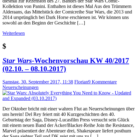
diesmal zur Rezension des 27. Bandes der Star Wars Comic-
Kollektion von Panini. Enthalten ist dieses Mal Aus den Trümmern
Alderaans, das Mittelstück der Comicreihe Star Wars, die 2013 und
2014 ursprünglich bei Dark Horse erschienen ist. Wir können uns
sowohl an den Beginn der Geschichte […]
Weiterlesen
$
Star Wars
-Wochenvorschau KW 40/2017
(02.10. – 08.10.2017)
Samstag, 30. September 2017, 11:38
Florian
9 Kommentare
Neuerscheinungen
Der Oktober bricht mit einer wahren Flut an Neuerscheinungen über
uns herein! Del Rey feiert mit 40 Kurzgeschichten den 40.
Geburtstag der Saga, Disney-Lucasfilm Press versucht sein Glück
mit einem neuen Band der Acker/Blacker-Reihe Join the Resistance,
Marvel präsentiert der Abenteuer drei, Shakespeare liefert posthum
der Saga siebter Teil und DK reist mit uns zu […]