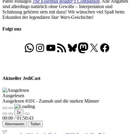
Pablo Hidalgos
The Essential Reader’s Companion
. Alle Angaben
sind allerdings natürlich ohne Gewähr – Interpretation und
Schätzung gehören stets mit dazu! Wir wünschen viel Spaß beim
Erkunden der legendären
Star Wars
-Geschichte!
Folgt uns
WhatsApp
Folgt uns auf Instagram
Besucht unseren YouTube-Kanal
RSS-Feed
Bluesky
Folgt uns auf Mastodon
X
Folgt uns auf Face
Aktueller JediCast
Ausgelesen
Ausgelesen #101 - Zannah und die starken Männer
Play
Pause
1x
Episode
Episode
00:00
/
01:50:43
Abonnieren
Teilen