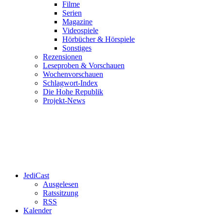
Filme
Serien
Magazine
Videospiele
Hörbücher & Hörspiele
Sonstiges
Rezensionen
Leseproben & Vorschauen
Wochenvorschauen
Schlagwort-Index
Die Hohe Republik
Projekt-News
JediCast
Ausgelesen
Ratssitzung
RSS
Kalender