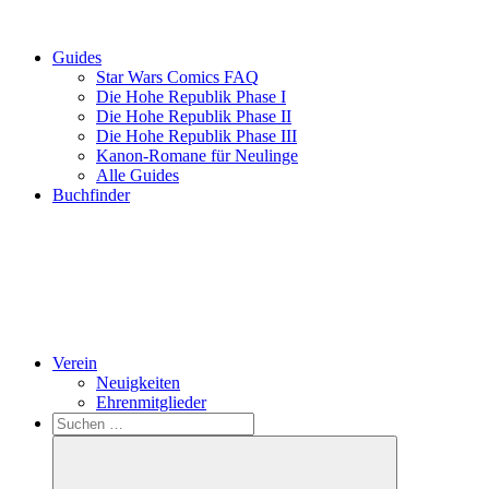
Guides
Star Wars Comics FAQ
Die Hohe Republik Phase I
Die Hohe Republik Phase II
Die Hohe Republik Phase III
Kanon-Romane für Neulinge
Alle Guides
Buchfinder
Verein
Neuigkeiten
Ehrenmitglieder
Search
Suchen
nach: