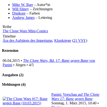
Mike W. Barr
– Autor*in
Will Sliney
– Zeichnungen
Digikore
– Farben
Andrew James
– Lettering
Reihe
The Clone Wars Mini-Comics
Timeline
Ära des Aufstiegs des Imperiums
,
Klonkriege
(
21 VSY
)
Rezension
06.04.2015 •
The Clone Wars, Bd. 17: Bane gegen Bane
von
Panini
• Jürgen • 4/5
Ausgaben (2)
Meldungen (4)
Panini: Vorschau auf
The Clone
Wars 17: Bane gegen Bane
Sonntag, 1. März 2015, 10:40 •