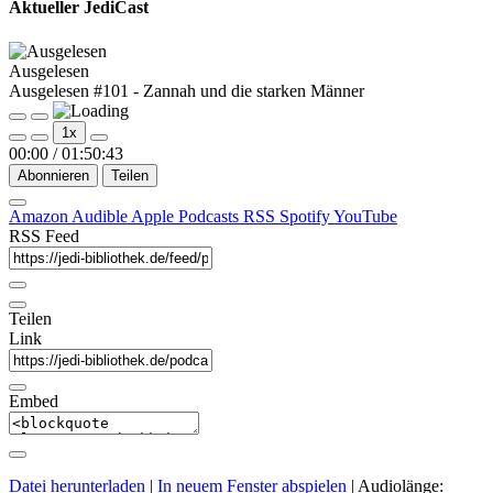
Aktueller JediCast
Ausgelesen
Ausgelesen #101 - Zannah und die starken Männer
Play
Pause
1x
Episode
Episode
00:00
/
01:50:43
Abonnieren
Teilen
Amazon
Audible
Apple Podcasts
RSS
Spotify
YouTube
RSS Feed
Teilen
Link
Embed
Datei herunterladen
|
In neuem Fenster abspielen
|
Audiolänge: