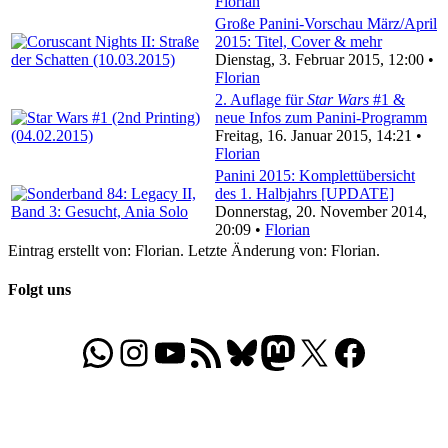
Florian
Große Panini-Vorschau März/April
2015: Titel, Cover & mehr
Dienstag, 3. Februar 2015, 12:00 •
Florian
2. Auflage für
Star Wars
#1 &
neue Infos zum Panini-Programm
Freitag, 16. Januar 2015, 14:21 •
Florian
Panini 2015: Komplettübersicht
des 1. Halbjahrs [UPDATE]
Donnerstag, 20. November 2014,
20:09 •
Florian
Eintrag erstellt von: Florian. Letzte Änderung von: Florian.
Folgt uns
WhatsApp
Folgt uns auf Instagram
Besucht unseren YouTube-Kanal
RSS-Feed
Bluesky
Folgt uns auf Mastodon
X
Folgt uns auf Face