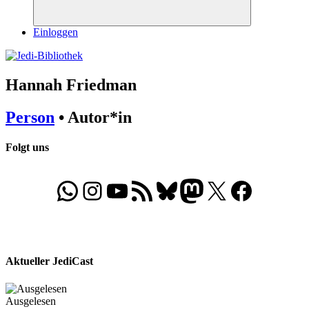
Suchen
Einloggen
Hannah Friedman
Person
• Autor*in
Folgt uns
WhatsApp
Folgt uns auf Instagram
Besucht unseren YouTube-Kanal
RSS-Feed
Bluesky
Folgt uns auf Mastodon
X
Folgt uns auf Face
Aktueller JediCast
Ausgelesen