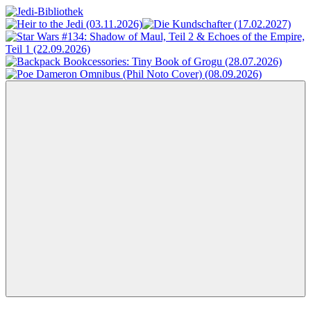
Zum
Inhalt
Jedi-
Das
springen
Bibliothek
Portal
für
Star
Wars-
Literatur
Menü