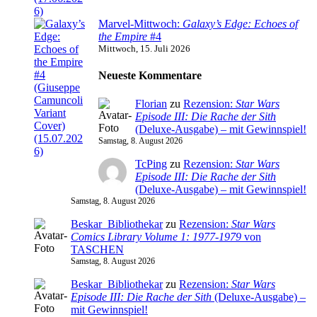
Marvel-Mittwoch:
Galaxy’s Edge: Echoes of
the Empire
#4
Mittwoch, 15. Juli 2026
Neueste Kommentare
Florian
zu
Rezension:
Star Wars
Episode III: Die Rache der Sith
(Deluxe-Ausgabe) – mit Gewinnspiel!
Samstag, 8. August 2026
TcPing
zu
Rezension:
Star Wars
Episode III: Die Rache der Sith
(Deluxe-Ausgabe) – mit Gewinnspiel!
Samstag, 8. August 2026
Beskar_Bibliothekar
zu
Rezension:
Star Wars
Comics Library Volume 1: 1977-1979
von
TASCHEN
Samstag, 8. August 2026
Beskar_Bibliothekar
zu
Rezension:
Star Wars
Episode III: Die Rache der Sith
(Deluxe-Ausgabe) –
mit Gewinnspiel!