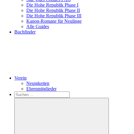
Die Hohe Republik Phase I
Die Hohe Republik Phase II
Die Hohe Republik Phase III
Kanon-Romane für Neulinge
Alle Guides
Buchfinder
Verein
Neuigkeiten
Ehrenmitglieder
Search
Suchen
nach: