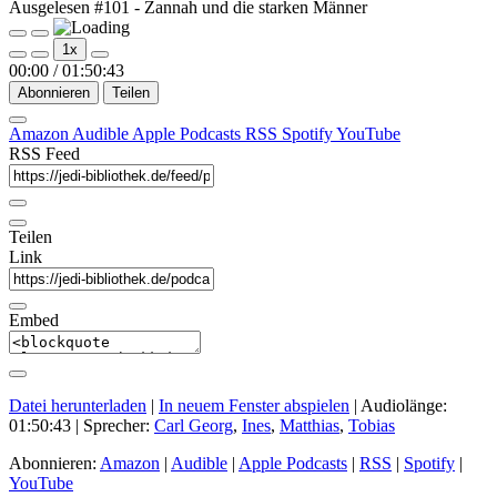
Ausgelesen #101 - Zannah und die starken Männer
Play
Pause
1x
Episode
Episode
00:00
/
01:50:43
Abonnieren
Teilen
Amazon
Audible
Apple Podcasts
RSS
Spotify
YouTube
RSS Feed
Teilen
Link
Embed
Datei herunterladen
|
In neuem Fenster abspielen
|
Audiolänge:
01:50:43
| Sprecher:
Carl Georg
,
Ines
,
Matthias
,
Tobias
Abonnieren:
Amazon
|
Audible
|
Apple Podcasts
|
RSS
|
Spotify
|
YouTube