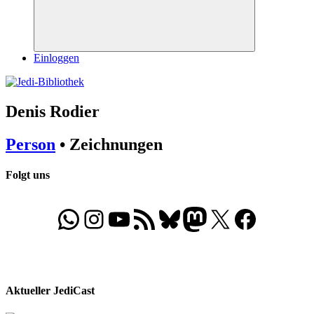
Suchen
Einloggen
Denis Rodier
Person
• Zeichnungen
Folgt uns
WhatsApp
Folgt uns auf Instagram
Besucht unseren YouTube-Kanal
RSS-Feed
Bluesky
Folgt uns auf Mastodon
X
Folgt uns auf Face
Aktueller JediCast