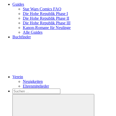
Guides
Star Wars Comics FAQ
Die Hohe Republik Phase I
Die Hohe Republik Phase II
Die Hohe Republik Phase III
Kanon-Romane für Neulinge
Alle Guides
Buchfinder
Verein
Neuigkeiten
Ehrenmitglieder
Search
Suchen
nach: