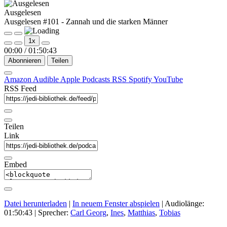
Ausgelesen
Ausgelesen #101 - Zannah und die starken Männer
Play
Pause
1x
Episode
Episode
00:00
/
01:50:43
Abonnieren
Teilen
Amazon
Audible
Apple Podcasts
RSS
Spotify
YouTube
RSS Feed
Teilen
Link
Embed
Datei herunterladen
|
In neuem Fenster abspielen
|
Audiolänge:
01:50:43
| Sprecher:
Carl Georg
,
Ines
,
Matthias
,
Tobias