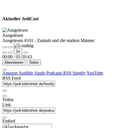
Aktueller JediCast
Ausgelesen
Ausgelesen #101 - Zannah und die starken Männer
Play
Pause
1x
Episode
Episode
00:00
/
01:50:43
Abonnieren
Teilen
Amazon
Audible
Apple Podcasts
RSS
Spotify
YouTube
RSS Feed
Teilen
Link
Embed