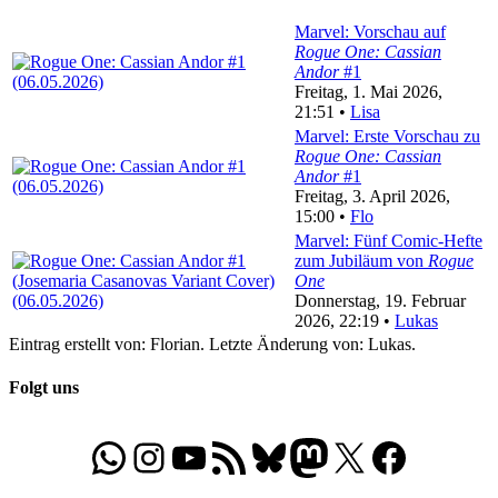
Marvel: Vorschau auf
Rogue One: Cassian
Andor
#1
Freitag, 1. Mai 2026,
21:51 •
Lisa
Marvel: Erste Vorschau zu
Rogue One: Cassian
Andor
#1
Freitag, 3. April 2026,
15:00 •
Flo
Marvel: Fünf Comic-Hefte
zum Jubiläum von
Rogue
One
Donnerstag, 19. Februar
2026, 22:19 •
Lukas
Eintrag erstellt von: Florian. Letzte Änderung von: Lukas.
Folgt uns
WhatsApp
Folgt uns auf Instagram
Besucht unseren YouTube-Kanal
RSS-Feed
Bluesky
Folgt uns auf Mastodon
X
Folgt uns auf Face