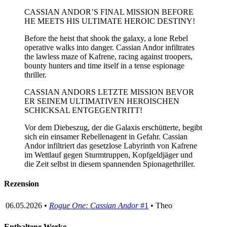
CASSIAN ANDOR’S FINAL MISSION BEFORE
HE MEETS HIS ULTIMATE HEROIC DESTINY!
Before the heist that shook the galaxy, a lone Rebel
operative walks into danger. Cassian Andor infiltrates
the lawless maze of Kafrene, racing against troopers,
bounty hunters and time itself in a tense espionage
thriller.
CASSIAN ANDORS LETZTE MISSION BEVOR
ER SEINEM ULTIMATIVEN HEROISCHEN
SCHICKSAL ENTGEGENTRITT!
Vor dem Diebeszug, der die Galaxis erschütterte, begibt
sich ein einsamer Rebellenagent in Gefahr. Cassian
Andor infiltriert das gesetzlose Labyrinth von Kafrene
im Wettlauf gegen Sturmtruppen, Kopfgeldjäger und
die Zeit selbst in diesem spannenden Spionagethriller.
Rezension
06.05.2026 •
Rogue One: Cassian Andor
#1
• Theo
Enthaltene Werke